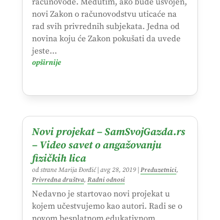
računovođe. Međutim, ako bude usvojen,
novi Zakon o računovodstvu uticaće na
rad svih privrednih subjekata. Jedna od
novina koju će Zakon pokušati da uvede
jeste...
opširnije
Novi projekat – SamSvojGazda.rs
– Video savet o angažovanju
fizičkih lica
od strane
Marija Đorđić
|
avg 28, 2019
|
Preduzetnici
,
Privredna društva
,
Radni odnosi
Nedavno je startovao novi projekat u
kojem učestvujemo kao autori. Radi se o
novom besplatnom edukativnom