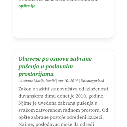
opširnije
Obaveze po osnovu zabrane
pušenja u poslovnim
prostorijama
od strane
Marija Đorđić
|
apr 10, 2019
|
Uncategorized
Zakon o zaštiti stanovništva od izloženosti
duvanskom dimu donet je 2010. godine.
Njime je uvedena zabrana pušenja u
svakom zatvorenom radnom prostoru. Od
opšte zabrane postoje određeni izuzeci.
Naime, poslodavac može da odredi