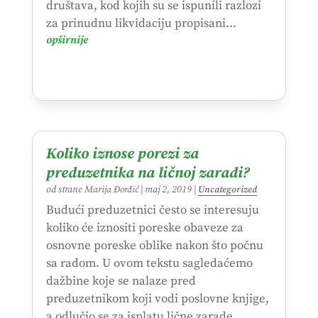
društava, kod kojih su se ispunili razlozi
za prinudnu likvidaciju propisani...
opširnije
Koliko iznose porezi za
preduzetnika na ličnoj zaradi?
od strane
Marija Đorđić
|
maj 2, 2019
|
Uncategorized
Budući preduzetnici često se interesuju
koliko će iznositi poreske obaveze za
osnovne poreske oblike nakon što počnu
sa radom. U ovom tekstu sagledaćemo
dažbine koje se nalaze pred
preduzetnikom koji vodi poslovne knjige,
a odlučio se za isplatu lične zarade....