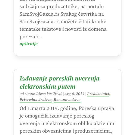
sadržaju za preduzetnike, na portalu
SamSvojGazda.rs Svakog četvrtka na
SamSvojGazda.rs možete čitati kratke
tematske tekstove i novosti iz domena
poreza i...
opširnije
Izdavanje poreskih uverenja
elektronskim putem
od strane
Jelena Vasiljević
|
avg 6, 2019
|
Preduzetnici
,
Privredna društva
,
Racunovodstvo
Od 1.marta 2019. godine, Poreska uprava
je omogućila izdavanje poreskog
uverenja u elektronskom obliku aktivnim
poreskim obveznicima (preduzetnicima,