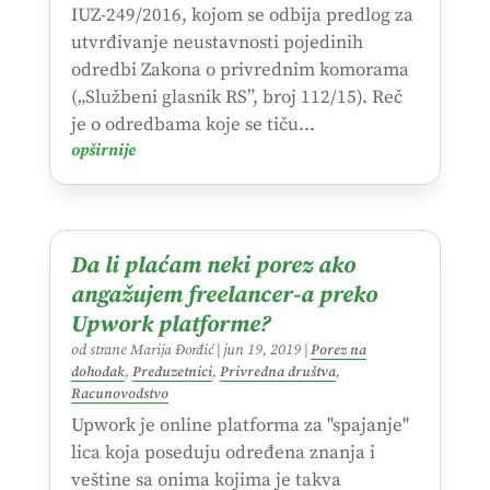
IUZ-249/2016, kojom se odbija predlog za
utvrđivanje neustavnosti pojedinih
odredbi Zakona o privrednim komorama
(„Službeni glasnik RS”, broj 112/15). Reč
je o odredbama koje se tiču...
opširnije
Da li plaćam neki porez ako
angažujem freelancer-a preko
Upwork platforme?
od strane
Marija Đorđić
|
jun 19, 2019
|
Porez na
dohodak
,
Preduzetnici
,
Privredna društva
,
Racunovodstvo
Upwork je online platforma za "spajanje"
lica koja poseduju određena znanja i
veštine sa onima kojima je takva