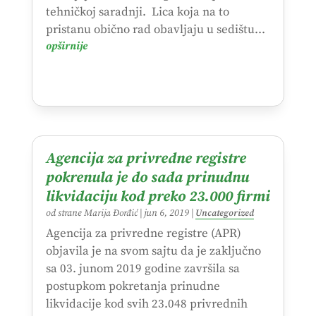
tehničkoj saradnji. Lica koja na to
pristanu obično rad obavljaju u sedištu...
opširnije
Agencija za privredne registre
pokrenula je do sada prinudnu
likvidaciju kod preko 23.000 firmi
od strane
Marija Đorđić
|
jun 6, 2019
|
Uncategorized
Agencija za privredne registre (APR)
objavila je na svom sajtu da je zaključno
sa 03. junom 2019 godine završila sa
postupkom pokretanja prinudne
likvidacije kod svih 23.048 privrednih