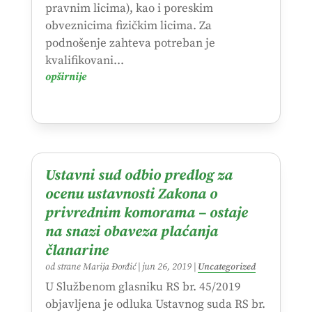
pravnim licima), kao i poreskim
obveznicima fizičkim licima. Za
podnošenje zahteva potreban je
kvalifikovani...
opširnije
Ustavni sud odbio predlog za
ocenu ustavnosti Zakona o
privrednim komorama – ostaje
na snazi obaveza plaćanja
članarine
od strane
Marija Đorđić
|
jun 26, 2019
|
Uncategorized
U Službenom glasniku RS br. 45/2019
objavljena je odluka Ustavnog suda RS br.