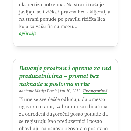
ekspertiza potrebna. Na strani tražnje
javljaju se fizička i pravna lica - klijenti, a
na strani ponude po pravilu fizička lica
koja za vašu firmu mogu...
opširnije
Davanja prostora i opreme za rad
preduzetnicima – promet bez
naknade u poslovne svrhe
od strane
Marija Đorđić
|
jun 10, 2019
|
Uncategorized
Firme se sve češće odlučuju da umesto
ugovora o radu, izabranim kandidatima
za određeni dugoročni posao ponude da
se registruju kao preduzetnici i posao
obavljaju na osnovu ugovora o poslovno-