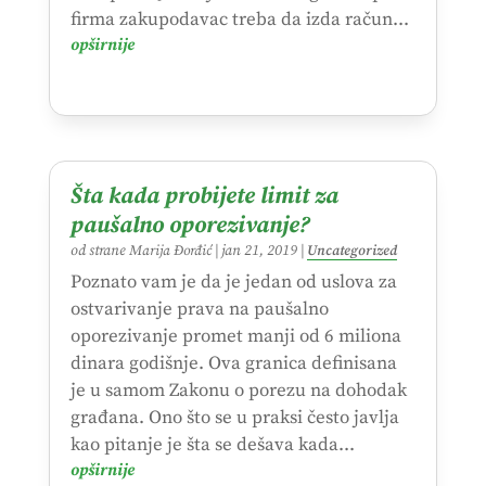
firma zakupodavac treba da izda račun...
opširnije
Šta kada probijete limit za
paušalno oporezivanje?
od strane
Marija Đorđić
|
jan 21, 2019
|
Uncategorized
Poznato vam je da je jedan od uslova za
ostvarivanje prava na paušalno
oporezivanje promet manji od 6 miliona
dinara godišnje. Ova granica definisana
je u samom Zakonu o porezu na dohodak
građana. Ono što se u praksi često javlja
kao pitanje je šta se dešava kada...
opširnije