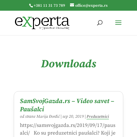
+381 11 31 73 789
office@experta.rs
Downloads
SamSvojGazda.rs – Video savet –
Paušalci
od strane
Marija Đorđić
|
sep 20, 2019
|
Preduzetnici
https://samsvojgazda.rs/2019/09/17/paus
alci/ Ko su preduzetnici paušalci? Koji je