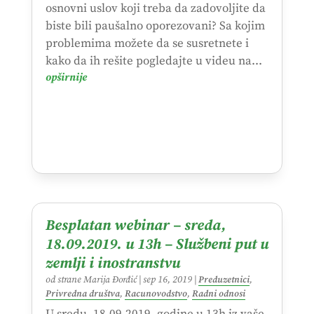
osnovni uslov koji treba da zadovoljite da
biste bili paušalno oporezovani? Sa kojim
problemima možete da se susretnete i
kako da ih rešite pogledajte u videu na...
opširnije
Besplatan webinar – sreda,
18.09.2019. u 13h – Službeni put u
zemlji i inostranstvu
od strane
Marija Đorđić
|
sep 16, 2019
|
Preduzetnici
,
Privredna društva
,
Racunovodstvo
,
Radni odnosi