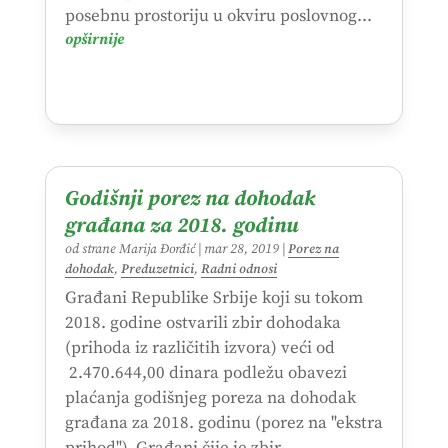
posebnu prostoriju u okviru poslovnog...
opširnije
Godišnji porez na dohodak
građana za 2018. godinu
od strane
Marija Đorđić
|
mar 28, 2019
|
Porez na
dohodak
,
Preduzetnici
,
Radni odnosi
Građani Republike Srbije koji su tokom
2018. godine ostvarili zbir dohodaka
(prihoda iz različitih izvora) veći od
2.470.644,00 dinara podležu obavezi
plaćanja godišnjeg poreza na dohodak
građana za 2018. godinu (porez na "ekstra