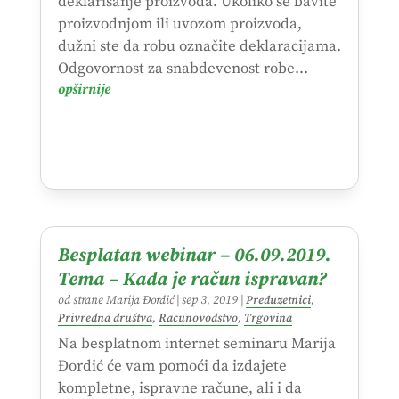
deklarisanje proizvoda. Ukoliko se bavite
proizvodnjom ili uvozom proizvoda,
dužni ste da robu označite deklaracijama.
Odgovornost za snabdevenost robe...
opširnije
Besplatan webinar – 06.09.2019.
Tema – Kada je račun ispravan?
od strane
Marija Đorđić
|
sep 3, 2019
|
Preduzetnici
,
Privredna društva
,
Racunovodstvo
,
Trgovina
Na besplatnom internet seminaru Marija
Đorđić će vam pomoći da izdajete
kompletne, ispravne račune, ali i da