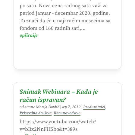
po satu. Nova cena radnog sata važi za
period januar - decembar 2020. godine.
To znači da će u najkraćim mesecima sa
fondom od 160 radnih sati,...
opširnije
Snimak Webinara – Kada je
račun ispravan?
od strane
Marija Đorđić
|
sep 7, 2019
|
Preduzetnici
,
Privredna društva
,
Racunovodstvo
https://www.youtube.com/watch?
v=bRx2NnFH5bo&t=389s