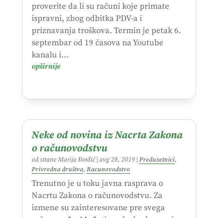
proverite da li su računi koje primate
ispravni, zbog odbitka PDV-a i
priznavanja troškova. Termin je petak 6.
septembar od 19 časova na Youtube
kanalu i...
opširnije
Neke od novina iz Nacrta Zakona
o računovodstvu
od strane
Marija Đorđić
|
avg 28, 2019
|
Preduzetnici
,
Privredna društva
,
Racunovodstvo
Trenutno je u toku javna rasprava o
Nacrtu Zakona o računovodstvu. Za
izmene su zainteresovane pre svega