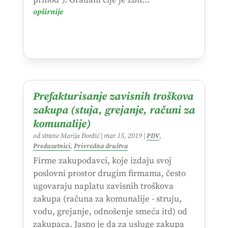
prihod"). Građani čije je zbir...
opširnije
Prefakturisanje zavisnih troškova
zakupa (stuja, grejanje, računi za
komunalije)
od strane
Marija Đorđić
|
mar 15, 2019
|
PDV
,
Preduzetnici
,
Privredna društva
Firme zakupodavci, koje izdaju svoj
poslovni prostor drugim firmama, često
ugovaraju naplatu zavisnih troškova
zakupa (računa za komunalije - struju,
vodu, grejanje, odnošenje smeća itd) od
zakupaca. Jasno je da za usluge zakupa