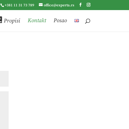
+381 11 31 73 789
office@experta.rs
Propisi
Kontakt
Posao