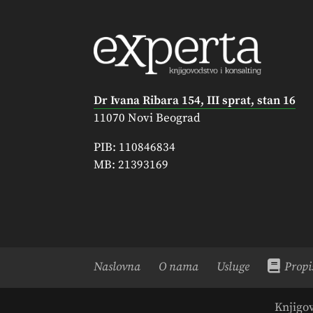
Dr Ivana Ribara 154, III sprat, stan 16
11070 Novi Beograd
PIB: 110846834
MB: 21393169
Naslovna
O nama
Usluge
Propi
Knjigo