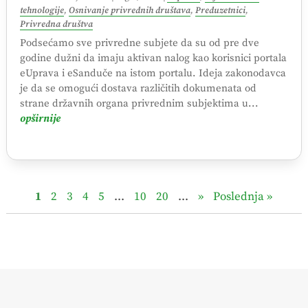
tehnologije
,
Osnivanje privrednih društava
,
Preduzetnici
,
Privredna društva
Podsećamo sve privredne subjete da su od pre dve
godine dužni da imaju aktivan nalog kao korisnici portala
eUprava i eSanduče na istom portalu. Ideja zakonodavca
je da se omogući dostava različitih dokumenata od
strane državnih organa privrednim subjektima u...
opširnije
1
2
3
4
5
...
10
20
...
»
Poslednja »