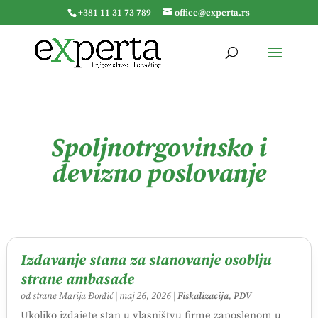
+381 11 31 73 789
office@experta.rs
Spoljnotrgovinsko i
devizno poslovanje
Izdavanje stana za stanovanje osoblju
strane ambasade
od strane
Marija Đorđić
|
maj 26, 2026
|
Fiskalizacija
,
PDV
Ukoliko izdajete stan u vlasništvu firme zaposlenom u