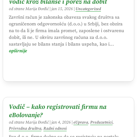
vodič kroz bilanse i porez na dobit
od strane
Marija Đorđić
|
jan 15, 2026
|
Uncategorized
Završni račun je zakonska obaveza svakog društva sa
ograničenom odgovornošću (d.o.o.) u Srbiji, bez obzira
na to da li je firma imala promet, zaposlene i ostvarenu
dobit, ili ne. U okviru završnog računa za d.o.o.
sastavljaju se bilans stanja i bilans uspeha, kao i...
opširnije
Vodič – kako registrovati firmu na
eBolovanje?
od strane
Marija Đorđić
|
jan 4, 2026
|
eUprava
,
Preduzetnici
,
Privredna društva
,
Radni odnosi
Sve d.o.o. firme dužne su da se registruju na portalu