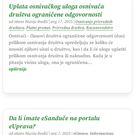
Uplata osnivačkog uloga osnivača
društva ograničene odgovornosti
od strane
Marija Đorđić
|
avg 17, 2025
|
Osnivanje privrednih
društava
,
Platni promet
,
Privredna društva
,
Racunovodstvo
Osnivači - članovi društva ograničene odgovornosti (doo)
prilikom osnivanja društva opredeljuju se koliko će
iznositi njihovi ulozi u društvo, kao i da li će uloge uplatiti
prilikom osnivanja društva ili naknadno. Kada je u
pitanju visina uloga, ona je ograničena...
opširnije
Da li imate eSanduče na portalu
eUprava?
od strane
Marija Đorđić
|
avg 7, 2025
|
eUprava
,
Informacione