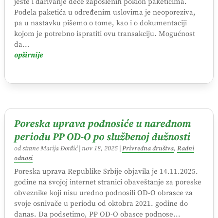
jeste i darivanje dece zaposlenih poklon paketićima.
Podela paketića u određenim uslovima je neoporeziva,
pa u nastavku pišemo o tome, kao i o dokumentaciji
kojom je potrebno ispratiti ovu transakciju. Mogućnost
da...
opširnije
Poreska uprava podnosiće u narednom
periodu PP OD-O po službenoj dužnosti
od strane
Marija Đorđić
|
nov 18, 2025
|
Privredna društva
,
Radni
odnosi
Poreska uprava Republike Srbije objavila je 14.11.2025.
godine na svojoj internet stranici obaveštanje za poreske
obveznike koji nisu uredno podnosili OD-O obrasce za
svoje osnivače u periodu od oktobra 2021. godine do
danas. Da podsetimo, PP OD-O obasce podnose...