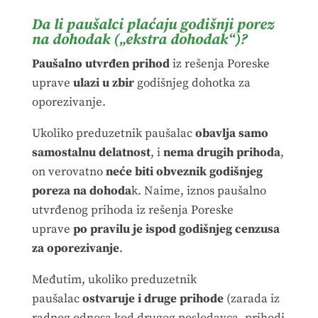
Da li paušalci plaćaju godišnji porez
na dohodak („ekstra dohodak“)?
Paušalno utvrđen prihod
iz rešenja Poreske
uprave
ulazi u zbir
godišnjeg dohotka za
oporezivanje.
Ukoliko preduzetnik paušalac
obavlja samo
samostalnu delatnost
, i
nema drugih prihoda
,
on verovatno
neće biti obveznik godišnjeg
poreza na dohoda
k. Naime, iznos paušalno
utvrđenog prihoda iz rešenja Poreske
uprave
po pravilu je ispod godišnjeg cenzusa
za oporezivanje
.
Međutim, ukoliko preduzetnik
paušalac
ostvaruje i druge prihode
(zarada iz