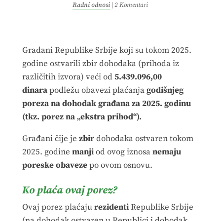
Radni odnosi
|
2 Komentari
Građani Republike Srbije koji su tokom 2025.
godine ostvarili zbir dohodaka (prihoda iz
različitih izvora) veći od
5.439.096
,00
dinara
podležu obavezi plaćanja
godišnjeg
poreza na dohodak građana za 2025. godinu
(tkz. porez na „ekstra prihod“).
Građani čije je
zbir
dohodaka ostvaren tokom
2025. godine
manji
od ovog iznosa
nemaju
poreske obaveze
po ovom osnovu.
Ko plaća ovaj porez?
Ovaj porez plaćaju
rezidenti
Republike Srbije
(na dohodak ostvaren u Republici i dohodak