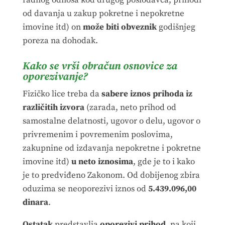
radnog odnosa kod drugog poslodavca, prihodi
od davanja u zakup pokretne i nepokretne
imovine itd) on
može biti obveznik
godišnjeg
poreza na dohodak.
Kako se vrši obračun osnovice za
oporezivanje?
Fizičko lice treba da
sabere iznos prihoda iz
različitih izvora
(zarada, neto prihod od
samostalne delatnosti, ugovor o delu, ugovor o
privremenim i povremenim poslovima,
zakupnine od izdavanja nepokretne i pokretne
imovine itd)
u neto iznosima
, gde je to i kako
je to predviđeno Zakonom. Od dobijenog zbira
oduzima se neoporezivi iznos od
5.439.096
,00
dinara
.
Ostatak
predstavlja
oporezivi
prihod
, na koji