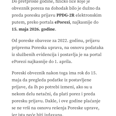
Do pretprošle godine, fizičko lice koje je
obveznik poreza na dohodak bilo je dužno da
preda poresku prijavu
PPDG-2R
elektronskim
putem, preko portala
ePorezi
, najkasnije do
15. maja 2026. godine
.
Od poreske obaveze za 2022. godinu, prijavu
priprema Poreska uprava, na osnovu podataka
iz službenih evidencija i postavlja je na portal
ePorezi najkasnije do 1. aprila.
Poreski obveznik nakon toga ima rok do 15.
maja da pregleda podatke iz postavljene
prijave, da ih po potrebi izmeni, ako su u
nekom delu netačni, da plati porez i preda
poresku prijavu. Dakle, i ove godine plaćanje
se ne vrši na osnovu rešenja Poreske uprave,
jer ista neće biti izdavana.