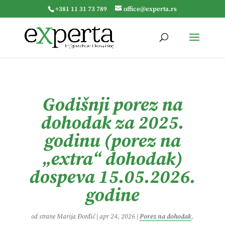
+381 11 31 73 789
office@experta.rs
Godišnji porez na
dohodak za 2025.
godinu (porez na
„extra“ dohodak)
dospeva 15.05.2026.
godine
od strane
Marija Đorđić
|
apr 24, 2026
|
Porez na dohodak
,