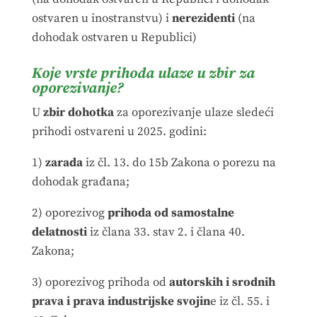
ostvaren u inostranstvu) i
nerezidenti
(na
dohodak ostvaren u Republici)
Koje vrste prihoda ulaze u zbir za
oporezivanje?
U
zbir dohotka
za oporezivanje ulaze sledeći
prihodi ostvareni u 2025. godini:
1)
zarada
iz čl. 13. do 15b Zakona o porezu na
dohodak građana;
2) oporezivog
prihoda od samostalne
delatnosti
iz člana 33. stav 2. i člana 40.
Zakona;
3) oporezivog prihoda od
autorskih i srodnih
prava i prava industrijske svojin
e iz čl. 55. i