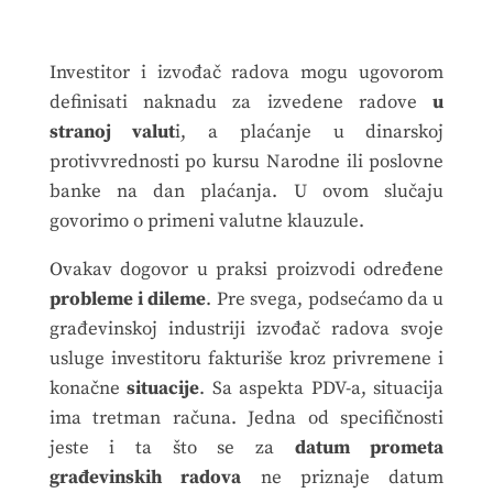
Investitor i izvođač radova mogu ugovorom
definisati naknadu za izvedene radove
u
stranoj valut
i, a plaćanje u dinarskoj
protivvrednosti po kursu Narodne ili poslovne
banke na dan plaćanja. U ovom slučaju
govorimo o primeni valutne klauzule.
Ovakav dogovor u praksi proizvodi određene
probleme i dileme
. Pre svega, podsećamo da u
građevinskoj industriji izvođač radova svoje
usluge investitoru fakturiše kroz privremene i
konačne
situacije
. Sa aspekta PDV-a, situacija
ima tretman računa. Jedna od specifičnosti
jeste i ta što se za
datum prometa
građevinskih radova
ne priznaje datum