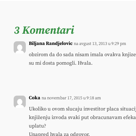
3 Komentari
Biljana Randjelovic
na avgust 13, 2013 u 9:29 pm
obzirom da do sada nisam imala ovakva knjize
su mi dosta pomogli. Hvala.
Coka
na novembar 17, 2015 u 9:18 am
Ukoliko u ovom slucaju investitor placa situacij
knjiženju izvoda svaki put obracunavam efekat 
uplatu?
Unapred hvala za odgovor.