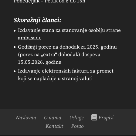
Ponedeljak – Petak od 8 do 16h
Skorašnji članci:
Izdavanje stana za stanovanje osoblju strane
ambasade
Godišnji porez na dohodak za 2025. godinu
(porez na „extra“ dohodak) dospeva
15.05.2026. godine
Izdavanje elektronskih faktura za promet
koji se naplaćuje u stranoj valuti
Naslovna
O nama
Usluge
Propisi
Kontakt
Posao