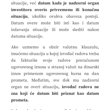
situacije, već
datum kada je nadzorni organ
investitora overio privremenu ili konačnu
situaciju
, ukoliko ovakva obaveza postoji.
Datum overe može biti isti kao i datum
izdavanja situacije ili može slediti nakon
datuma situacije.
Ako uzmemo u obzir valutnu klauzulu,
imaćemo situaciju u kojoj izvođač radova treba
da fakturiše svoje radove preračunom
ugovorenog iznosa u stranoj valuti na dinarski
iznos primenom ugovorenog kursa na dan
prometa. Međutim, sve dok mu nadzorni
organ ne overi situaciju,
izvođač radova ne
zna koji će datum biti priznat kao datum
prometa.