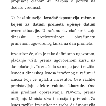
propisane članom 42. Zakona o porezu na
dodatu vrednost.
Na bazi situacije,
izvođač ispostavlja račun u
kojem za datum prometa upisuje datum
overe situacije
. U računu izvođač prikazuje
dinarsku protivvrednost obračunatu
primenom ugovorenog kursa na dan prometa.
Investitor će, ako je tako definisano ugovorom,
plaćanje vršiti prema ugovorenom kursu na
dan plaćanja. To znači da se mogu javiti razlike
između dinarskog iznosa izraženog u računu i
iznosa koji će uplatiti investitor. Ove razlike
predstavljaju
efekte valutne klauzule
. One
nisu predmet oporezivanja PDV-om, prema
mišljenju Ministarstva finansija i privrede. Za
iznos razlike investitor ne treba da ispostavlja