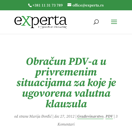
+381 11 31 73 789
office@experta.rs
Obračun PDV-a u
privremenim
situacijama za koje je
ugovorena valutna
klauzula
od strane
Marija Đorđić
|
dec 27, 2012
|
Građevinarstvo
,
PDV
|
3
Komentari