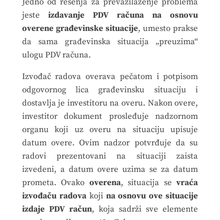
Jedno od rešenja za prevazilaženje problema
jeste
izdavanje PDV računa na osnovu
overene građevinske situacije
, umesto prakse
da sama građevinska situacija „preuzima“
ulogu PDV računa.
Izvođač radova overava pečatom i potpisom
odgovornog lica građevinsku situaciju i
dostavlja je investitoru na overu. Nakon overe,
investitor dokument prosleđuje nadzornom
organu koji uz overu na situaciju upisuje
datum overe. Ovim nadzor potvrđuje da su
radovi prezentovani na situaciji zaista
izvedeni, a datum overe uzima se za datum
prometa. Ovako
overena
, situacija se
vraća
izvođaču radova
koji
na osnovu ove situacije
izdaje PDV račun
, koja sadrži sve elemente