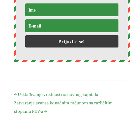
Prijavite se!
←
Usklađivanje vrednosti osnovnog kapitala
Zatvaranje avansa konačnim računom sa različitim
stopama PDV-a
→