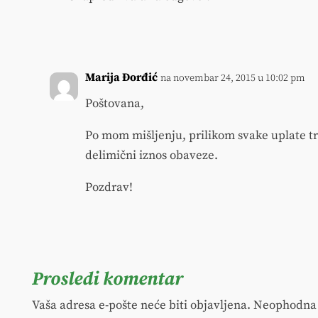
Marija Đorđić
na novembar 24, 2015 u 10:02 pm
Poštovana,
Po mom mišljenju, prilikom svake uplate tr
delimični iznos obaveze.
Pozdrav!
Prosledi komentar
Vaša adresa e-pošte neće biti objavljena.
Neophodna 