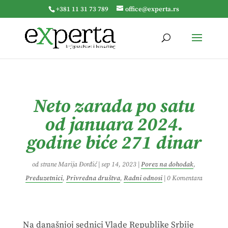
+381 11 31 73 789
office@experta.rs
Neto zarada po satu
od januara 2024.
godine biće 271 dinar
od strane
Marija Đorđić
|
sep 14, 2023
|
Porez na dohodak
,
Preduzetnici
,
Privredna društva
,
Radni odnosi
|
0 Komentara
Na današnjoj sednici Vlade Republike Srbije