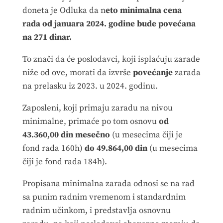
doneta je Odluka da n
eto minimalna cena
rada od januara 2024. godine bude povećana
na 271 dinar.
To znači da će poslodavci, koji isplaćuju zarade
niže od ove, morati da izvrše
povećanje
zarada
na prelasku iz 2023. u 2024. godinu.
Zaposleni, koji primaju zaradu na nivou
minimalne, primaće po tom osnovu
od
43.360,00 din mesečno
(u mesecima čiji je
fond rada 160h)
do 49.864,00 din
(u mesecima
čiji je fond rada 184h).
Propisana minimalna zarada odnosi se na rad
sa punim radnim vremenom i standardnim
radnim učinkom, i predstavlja osnovnu