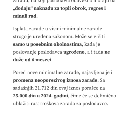
zaradu, na koji poslodavci obavezno moraju da
„dodaju“ naknadu za topli obrok, regres i
minuli rad
.
Isplata zarade u visini minimalne zarade
strogo je uređena zakonom. Može se vršiti
samo u posebnim okolnostima
, kada je
poslovanje poslodavca
ugroženo
, a i tada
ne
duže od 6 meseci
.
Pored nove minimalne zarade, najavljena je i
promena neoporezivog iznosa zarade
. Sa
sadašnjih 21.712 din ovaj iznos porašće na
25.000 din u 2024. godini
, čime će se delimično
ublažiti rast troškova zarada za poslodavce.