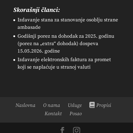
Skorašnji članci:
Izdavanje stana za stanovanje osoblju strane
ambasade
Godišnji porez na dohodak za 2025. godinu
(porez na „extra“ dohodak) dospeva
15.05.2026. godine
Izdavanje elektronskih faktura za promet
koji se naplaćuje u stranoj valuti
Naslovna
O nama
Usluge
Propisi
Kontakt
Posao