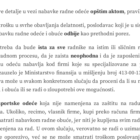
ve detalje u vezi nabavke radne odeće
opštim aktom
, prav
trošku u svrhe obavljanja delatnosti, poslodavac koji je u 
abavku radne odeće i obuće
odbije
kao prethodni porez.
 treba da bude
ista za sve
radnike na istim ili sličnim
radnom procesu, da je zaista
neophodna
i da je zaposleni
nu odeću nabavlja kod firmi koje su specijalizovane za
uzelo je Ministarstvo finansija u mišljenju broj 413-00-1
a može u svakom konkretnom slučaju da proceni da li su n
i obuća ili se radi o zloupotrebi ove mogućnosti.
portske odeće
koja nije namenjena za zaštitu na rad
. Ukoliko, recimo, vlasnik firme, kupi preko računa firm
trati nabavkom radne obuće, jer niti je kupljena svim radni
enjena za rad. U ovom slučaju, verovatno se radi o uzima
je oporezivo, već se ne može smatrati troškom poslovanj