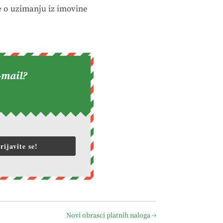
e o uzimanju iz imovine
-mail?
rijavite se!
Novi obrasci platnih naloga
→