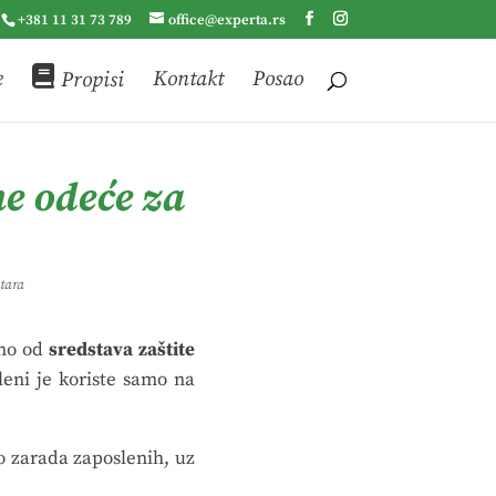
+381 11 31 73 789
office@experta.rs
e
Propisi
Kontakt
Posao
ne odeće za
tara
dno od
sredstava zaštite
eni je koriste samo na
kao zarada zaposlenih, uz