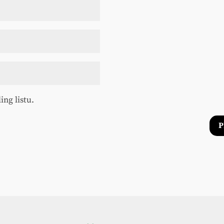
ing listu.
P