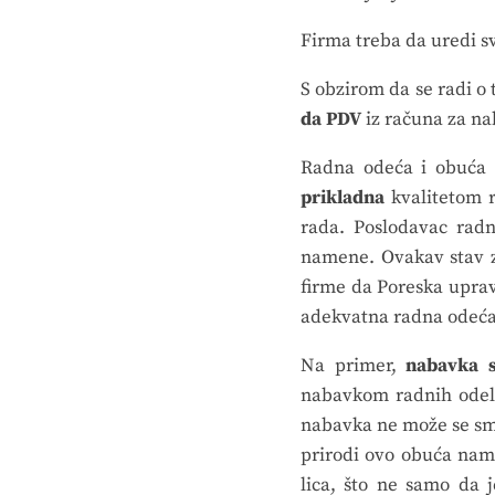
Firma treba da uredi s
S obzirom da se radi o 
da PDV
iz računa za n
Radna odeća i obuća
prikladna
kvalitetom 
rada. Poslodavac rad
namene. Ovakav stav za
firme da Poreska uprav
adekvatna radna odeća 
Na primer,
nabavka s
nabavkom radnih odela
nabavka ne može se sma
prirodi ovo obuća nam
lica, što ne samo da 