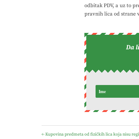
odbitak PDV, a uz to p
pravnih lica od strane 
Da l
←
Kupovina predmeta od fizičkih lica koja nisu regi