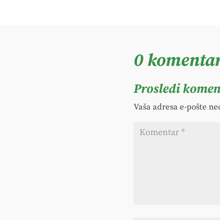
0 komenta
Prosledi komen
Vaša adresa e-pošte neć