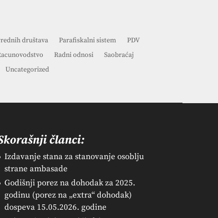
vrednih društava
Parafiskalni sistem
PDV
acunovodstvo
Radni odnosi
Saobraćaj
Uncategorized
Skorašnji članci:
Izdavanje stana za stanovanje osoblju
strane ambasade
Godišnji porez na dohodak za 2025.
godinu (porez na „extra“ dohodak)
dospeva 15.05.2026. godine