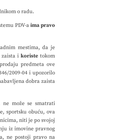
ilnikom o radu.
sistemu PDV-a
ima pravo
 radnim mestima, da je
 zaista i
koriste
tokom
 prodaju predmeta ove
346/2009-04 i upozorilo
abavljena dobra zaista
u ne može se smatrati
e, sportsku obuću, ova
cima, niti je po svojoj
nju iz imovine pravnog
a, ne postoji pravo na