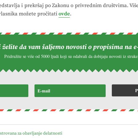
redstavlja i prekršaj po Zakonu o privrednim društvima. Viš
vlasnika možete pročitati
ovde
.
i želite da vam šaljemo novosti o propisima na e
Pridružite se više od 5000 ljudi koji su odabrali da dobijaju novosti iz struke
P
strovana za obavljanje delatnosti