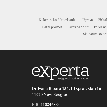
Elektronsko fakturisanje
eUprava
Fiskal
Platni promet
Porez na dobit
Porez na
Skupstine stana
Dr Ivana Ribara 154, III sprat, stan 16
11070 Novi Beograd
PIB: 110846834