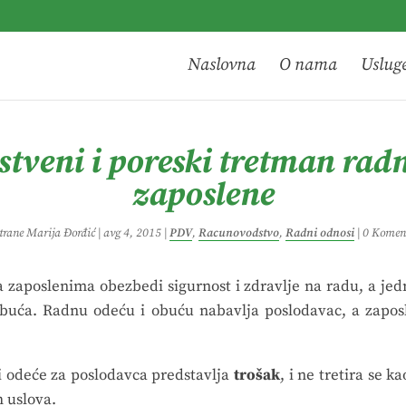
Naslovna
O nama
Uslug
tveni i poreski tretman rad
zaposlene
strane
Marija Đorđić
|
avg 4, 2015
|
PDV
,
Racunovodstvo
,
Radni odnosi
|
0 Komen
 zaposlenima obezbedi sigurnost i zdravlje na radu, a je
obuća. Radnu odeću i obuću nabavlja poslodavac, a zaposl
 odeće za poslodavca predstavlja
trošak
, i ne tretira se 
 uslova.