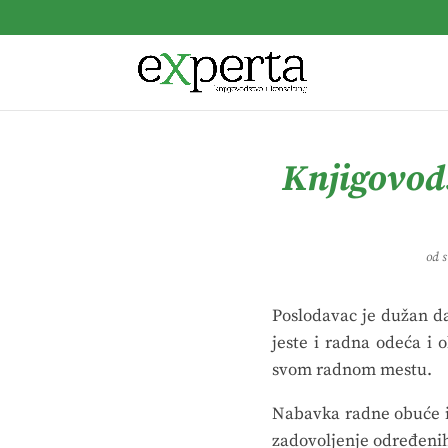
Knjigovods
od 
Poslodavac je dužan da
jeste i radna odeća i 
svom radnom mestu.
Nabavka radne obuće i
zadovoljenje određenih