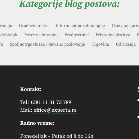
Kategorije blog postova:
izacija
Građevinarstvo
Informacione tehnologije
Osnivanje pri
 dohodak
Porez na imovinu
Preduzetnici
Privredna društva
R
ra
Spoljnotrgovinsko i devizno poslovanje
Trgovina
Udruženja
Kontakt:
Tel:
+381 11 31 73 789
Mail:
office@experta.rs
Radno vreme:
Ponedeljak – Petak od 8 do 16h