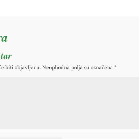
ra
tar
e biti objavljena.
Neophodna polja su označena
*