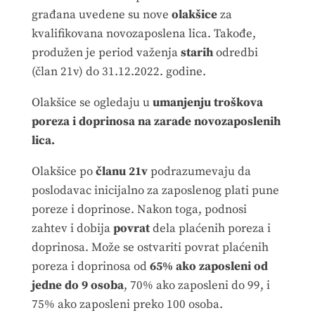
građana uvedene su nove
olakšice
za
kvalifikovana novozaposlena lica. Takođe,
produžen je period važenja
starih
odredbi
(član 21v) do 31.12.2022. godine.
Olakšice se ogledaju u
umanjenju troškova
poreza i doprinosa na zarade novozaposlenih
lica.
Olakšice po
članu 21v
podrazumevaju da
poslodavac inicijalno za zaposlenog plati pune
poreze i doprinose. Nakon toga, podnosi
zahtev i dobija
povrat
dela plaćenih poreza i
doprinosa. Može se ostvariti povrat plaćenih
poreza i doprinosa od
65% ako zaposleni od
jedne do 9 osoba
, 70% ako zaposleni do 99, i
75% ako zaposleni preko 100 osoba.