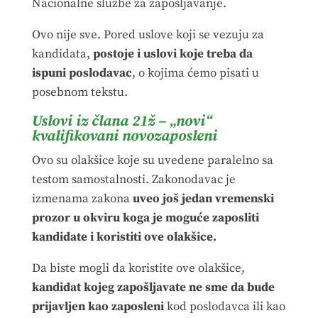
Nacionalne službe za zapošljavanje.
Ovo nije sve. Pored uslove koji se vezuju za
kandidata,
postoje i uslovi koje treba da
ispuni poslodavac
, o kojima ćemo pisati u
posebnom tekstu.
Uslovi iz člana 21ž – „novi“
kvalifikovani novozaposleni
Ovo su olakšice koje su uvedene paralelno sa
testom samostalnosti. Zakonodavac je
izmenama zakona
uveo još jedan vremenski
prozor u okviru koga je moguće zaposliti
kandidate i koristiti ove olakšice.
Da biste mogli da koristite ove olakšice,
kandidat kojeg zapošljavate ne sme da bude
prijavljen kao zaposleni
kod poslodavca ili kao