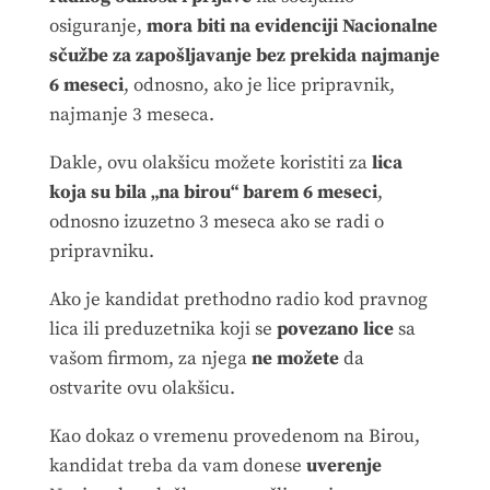
osiguranje,
mora biti na evidenciji Nacionalne
sčužbe za zapošljavanje bez prekida najmanje
6 meseci
, odnosno, ako je lice pripravnik,
najmanje 3 meseca.
Dakle, ovu olakšicu možete koristiti za
lica
koja su bila „na birou“ barem 6 meseci
,
odnosno izuzetno 3 meseca ako se radi o
pripravniku.
Ako je kandidat prethodno radio kod pravnog
lica ili preduzetnika koji se
povezano lice
sa
vašom firmom, za njega
ne možete
da
ostvarite ovu olakšicu.
Kao dokaz o vremenu provedenom na Birou,
kandidat treba da vam donese
uverenje