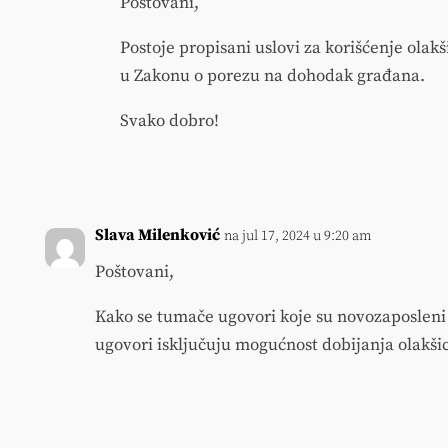
Poštovani,
Postoje propisani uslovi za korišćenje ola
u Zakonu o porezu na dohodak građana.
Svako dobro!
Slava Milenković
na jul 17, 2024 u 9:20 am
Poštovani,
Kako se tumače ugovori koje su novozaposleni
ugovori isključuju mogućnost dobijanja olakši