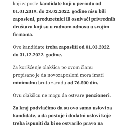
koji zaposle
kandidate koji u periodu od
01.01.2019. do 28.02.2022. godine nisu bili
zaposleni, preduzetnici ili osnivači privrednih
društava koji su u radnom odnosu u svojim
firmama
.
Ove kandidate
treba zaposliti od 01.03.2022.
do 31.12.2022. godine.
Za korišćenje olakšica po ovom članu
propisano je da novozaposleni mora imati
minimalnu
bruto zaradu
od 76.500 din.
Ovu olakšicu ne mogu da ostvare
penzioneri
.
Za kraj podvlačimo da su ovo samo uslovi za
kandidate, a da postoje i dodatni uslovi koje
treba ispuniti da bi se ostvarilo pravo na