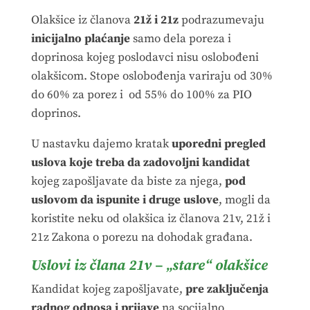
Olakšice iz članova
21ž i 21z
podrazumevaju
inicijalno plaćanje
samo dela poreza i
doprinosa kojeg poslodavci nisu oslobođeni
olakšicom. Stope oslobođenja variraju od 30%
do 60% za porez i od 55% do 100% za PIO
doprinos.
U nastavku dajemo kratak
uporedni pregled
uslova koje treba da zadovoljni kandidat
kojeg zapošljavate da biste za njega,
pod
uslovom da ispunite i druge uslove
, mogli da
koristite neku od olakšica iz članova 21v, 21ž i
21z Zakona o porezu na dohodak građana.
Uslovi iz člana 21v – „stare“ olakšice
Kandidat kojeg zapošljavate,
pre zaključenja
radnog odnosa i prijave
na socijalno