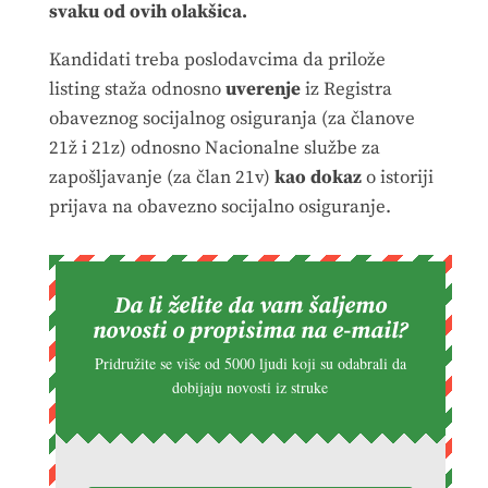
svaku od ovih olakšica.
Kandidati treba poslodavcima da prilože
listing staža odnosno
uverenje
iz Registra
obaveznog socijalnog osiguranja (za članove
21ž i 21z) odnosno Nacionalne službe za
zapošljavanje (za član 21v)
kao dokaz
o istoriji
prijava na obavezno socijalno osiguranje.
Da li želite da vam šaljemo
novosti o propisima na e-mail?
Pridružite se više od 5000 ljudi koji su odabrali da
dobijaju novosti iz struke