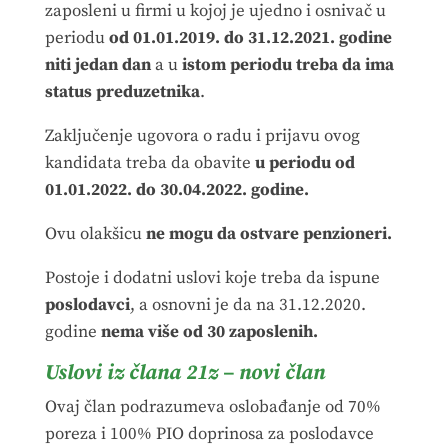
zaposleni u firmi u kojoj je ujedno i osnivač u
periodu
od 01.01.2019. do 31.12.2021. godine
niti jedan dan
a u
istom periodu treba da ima
status preduzetnika
.
Zaključenje ugovora o radu i prijavu ovog
kandidata treba da obavite
u periodu od
01.01.2022. do 30.04.2022. godine.
Ovu olakšicu
ne mogu da ostvare penzioneri.
Postoje i dodatni uslovi koje treba da ispune
poslodavci
, a osnovni je da na 31.12.2020.
godine
nema više od 30 zaposlenih.
Uslovi iz člana 21z – novi član
Ovaj član podrazumeva oslobađanje od 70%
poreza i 100% PIO doprinosa za poslodavce