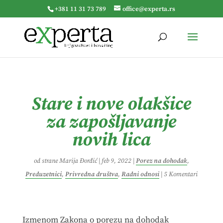
+381 11 31 73 789
office@experta.rs
Stare i nove olakšice
za zapošljavanje
novih lica
od strane
Marija Đorđić
|
feb 9, 2022
|
Porez na dohodak
,
Preduzetnici
,
Privredna društva
,
Radni odnosi
|
5 Komentari
Izmenom Zakona o porezu na dohodak