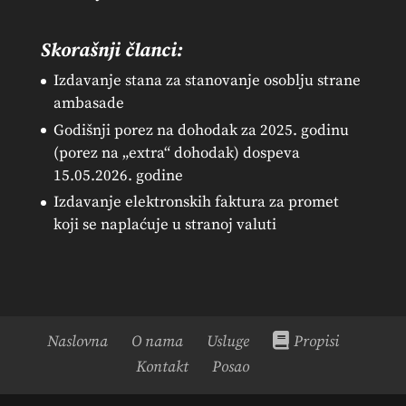
Skorašnji članci:
Izdavanje stana za stanovanje osoblju strane
ambasade
Godišnji porez na dohodak za 2025. godinu
(porez na „extra“ dohodak) dospeva
15.05.2026. godine
Izdavanje elektronskih faktura za promet
koji se naplaćuje u stranoj valuti
Naslovna
O nama
Usluge
Propisi
Kontakt
Posao