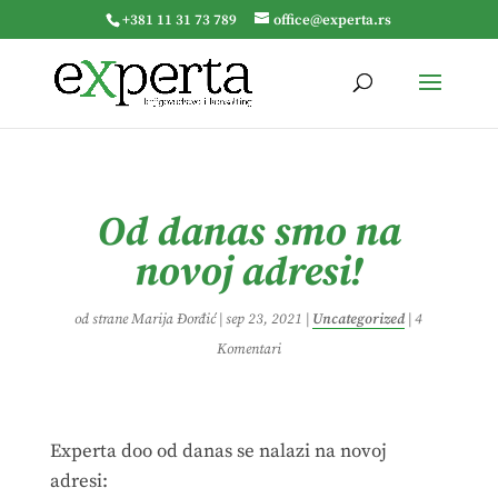
+381 11 31 73 789
office@experta.rs
Od danas smo na
novoj adresi!
od strane
Marija Đorđić
|
sep 23, 2021
|
Uncategorized
|
4
Komentari
Experta doo od danas se nalazi na novoj
adresi: