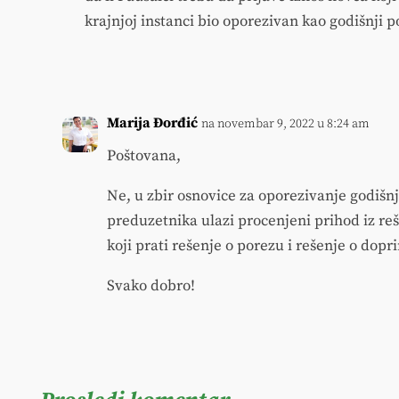
krajnjoj instanci bio oporezivan kao godišnji 
Marija Đorđić
na novembar 9, 2022 u 8:24 am
Poštovana,
Ne, u zbir osnovice za oporezivanje godiš
preduzetnika ulazi procenjeni prihod iz re
koji prati rešenje o porezu i rešenje o dopr
Svako dobro!