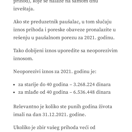
prihod)
,
koje se nalaze na samom dnu
izveštaja.
Ako ste preduzetnik paušalac, u tom slučaju
iznos prihoda i poreske obaveze pronalazite u
rešenju u paušalnom porezu za 2021. godinu.
Tako dobijeni iznos uporedite sa neoporezivim
iznosom.
Neoporezivi iznos za 2021. godinu je:
za starije do 40 godina – 3.268.224 dinara
za mlađe od 40 godina – 6.536.448 dinara
Relevantno je koliko ste punih godina života
imali na dan 31.12.2021. godine.
Ukoliko je zbir vašeg prihoda veći od