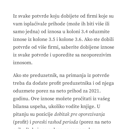
Iz svake potvrde koju dobijete od firmi koje su
vam isplaćivale prihode (može ih biti više ili
samo jedna) od iznosa u koloni 3.4 oduzmite
iznose iz kolone 3.5 i kolone 3.6. Ako ste dobili
potvrde od više firmi, saberite dobijene iznose
iz svake potvrde i uporedite sa neoporezivim
iznosom.
Ako ste preduzetnik, na primanja iz potvrde
treba da dodate profit preduzetnika i od njega
oduzmete porez na neto prihod za 2021.
godinu. Ove iznose možete pročitati iz vašeg
bilansa uspeha, ukoliko vodite knjige. U
pitanju su pozicije
dobitak pre oporezivanja
(profit) i
poreski rashod perioda
(porez na neto