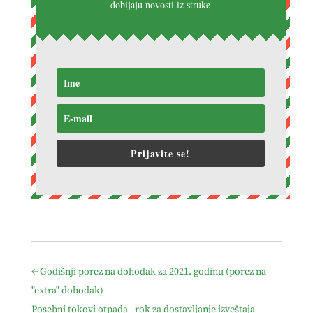
dobijaju novosti iz struke
Prijavite se!
←
Godišnji porez na dohodak za 2021. godinu (porez na
"extra" dohodak)
Posebni tokovi otpada - rok za dostavljanje izveštaja