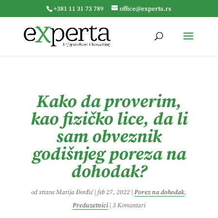
+381 11 31 73 789
office@experta.rs
Kako da proverim,
kao fizičko lice, da li
sam obveznik
godišnjeg poreza na
dohodak?
od strane
Marija Đorđić
|
feb 27, 2022
|
Porez na dohodak
,
Preduzetnici
|
3 Komentari