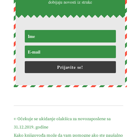
dobijaju novosti iz struke
Prijavite se!
←
Očekuje se ukidanje olakšica za novozaposlene sa
31.12.2019. godine
Kako knjigovođa može da vam pomogne ako ste paušalno