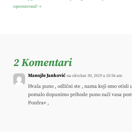
oporezovani?
→
2 Komentari
Manojle Janković
na oktobar 30, 2019 u 10:56 am
Hvala puno , odlični ste , nama koji smo otisli
pomalo dopunimo prihode puno zači vasa pomo
Pozdrav ,