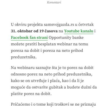
Komentari
U okviru projekta samsvojgazda.rs u četvrtak
31. oktobar od 19 časova
na
Youtube kanalu
i
Facebook fan strani
Opportunity banke
možete pratiti besplatan webinar na temu
poreza na dobit i poreza na neto prihod
preduzetnika.
Na webinaru saznajte šta je to porez na dobit
odnosno porez na neto prihod preduzetnika,
kako se on utvrđuje i plaća, kao i da li je
moguće da ostvarite gubitak a budete dužni da
platite porez na dobit.
Pričaćemo i o tome koji troškovi se ne priznaju