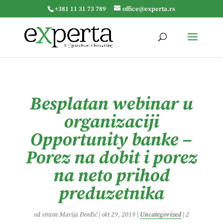
+381 11 31 73 789
office@experta.rs
Besplatan webinar u
organizaciji
Opportunity banke –
Porez na dobit i porez
na neto prihod
preduzetnika
od strane
Marija Đorđić
|
okt 29, 2019
|
Uncategorized
|
2