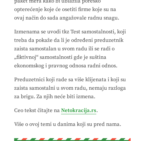
paket mera kako bi ublažila poresko
opterećenje koje će osetiti firme koje su na
ovaj način do sada angažovale radnu snagu.
Izmenama se uvodi tkz Test samostalnosti, koji
treba da pokaže da li je određeni preduzetnik
zaista samostalan u svom radu ili se radi o
„fiktivnoj“ samostalnosti gde je suština
ekonomskog i pravnog odnosa radni odnos.
Preduzetnici koji rade sa više klijenata i koji su
zaista samostalni u svom radu, nemaju razloga
za brigu. Za njih neće biti izmena.
Ceo tekst čitajte na
Netokracija.rs
.
Više o ovoj temi u danima koji su pred nama.