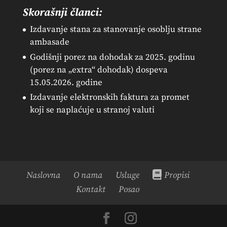
Skorašnji članci:
Izdavanje stana za stanovanje osoblju strane
ambasade
Godišnji porez na dohodak za 2025. godinu
(porez na „extra“ dohodak) dospeva
15.05.2026. godine
Izdavanje elektronskih faktura za promet
koji se naplaćuje u stranoj valuti
Naslovna
O nama
Usluge
Propisi
Kontakt
Posao