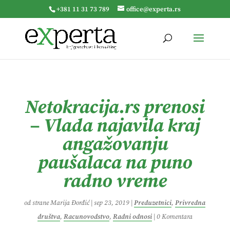
+381 11 31 73 789
office@experta.rs
Netokracija.rs prenosi
– Vlada najavila kraj
angažovanju
paušalaca na puno
radno vreme
od strane
Marija Đorđić
|
sep 23, 2019
|
Preduzetnici
,
Privredna
društva
,
Racunovodstvo
,
Radni odnosi
|
0 Komentara