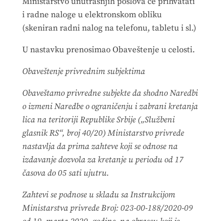
Ministarstvo unutrašnjih poslova će prihvatati
i radne naloge u elektronskom obliku
(skeniran radni nalog na telefonu, tabletu i sl.)
U nastavku prenosimao Obaveštenje u celosti.
Obaveštenje privrednim subjektima
Obaveštamo privredne subjekte da shodno Naredbi
o izmeni Naredbe o ograničenju i zabrani kretanja
lica na teritoriji Republike Srbije („Službeni
glasnik RS“, broj 40/20) Ministarstvo privrede
nastavlja da prima zahteve koji se odnose na
izdavanje dozvola za kretanje u periodu od 17
časova do 05 sati ujutru.
Zahtevi se podnose u skladu sa Instrukcijom
Ministarstva privrede Broj: 023-00-188/2020-09