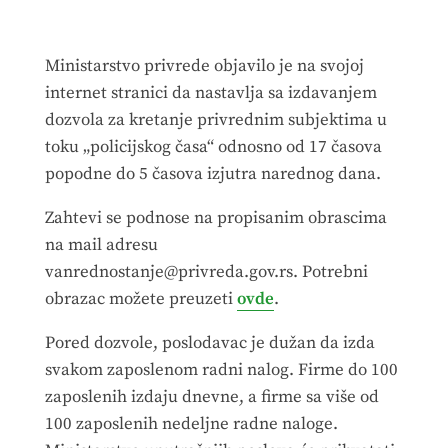
Ministarstvo privrede objavilo je na svojoj
internet stranici da nastavlja sa izdavanjem
dozvola za kretanje privrednim subjektima u
toku „policijskog časa“ odnosno od 17 časova
popodne do 5 časova izjutra narednog dana.
Zahtevi se podnose na propisanim obrascima
na mail adresu
vanrednostanje@privreda.gov.rs. Potrebni
obrazac možete preuzeti
ovde
.
Pored dozvole, poslodavac je dužan da izda
svakom zaposlenom radni nalog. Firme do 100
zaposlenih izdaju dnevne, a firme sa više od
100 zaposlenih nedeljne radne naloge.