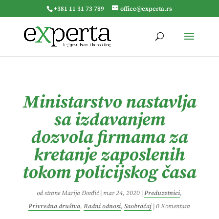
+381 11 31 73 789
office@experta.rs
Ministarstvo nastavlja
sa izdavanjem
dozvola firmama za
kretanje zaposlenih
tokom policijskog časa
od strane
Marija Đorđić
|
mar 24, 2020
|
Preduzetnici
,
Privredna društva
,
Radni odnosi
,
Saobraćaj
|
0 Komentara