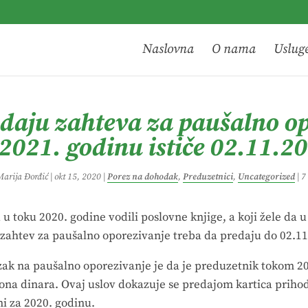
Naslovna
O nama
Uslug
daju zahteva za paušalno o
2021. godinu ističe 02.11.2
arija Đorđić
|
okt 15, 2020
|
Porez na dohodak
,
Preduzetnici
,
Uncategorized
|
7
u u toku 2020. godine vodili poslovne knjige, a koji žele da 
zahtev za paušalno oporezivanje treba da predaju do 02.11
zak na paušalno oporezivanje je da je preduzetnik tokom 20
ona dinara. Ovaj uslov dokazuje se predajom kartica prihod
ni za 2020. godinu.