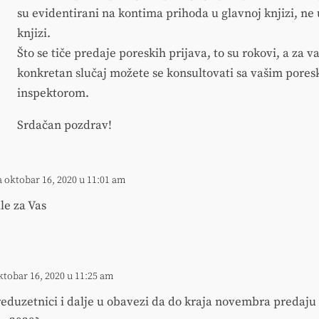
su evidentirani na kontima prihoda u glavnoj knjizi, ne
knjizi.
Što se tiče predaje poreskih prijava, to su rokovi, a za v
konkretan slučaj možete se konsultovati sa vašim pore
inspektorom.
Srdačan pozdrav!
a oktobar 16, 2020 u 11:01 am
le za Vas
ktobar 16, 2020 u 11:25 am
preduzetnici i dalje u obavezi da do kraja novembra predaju