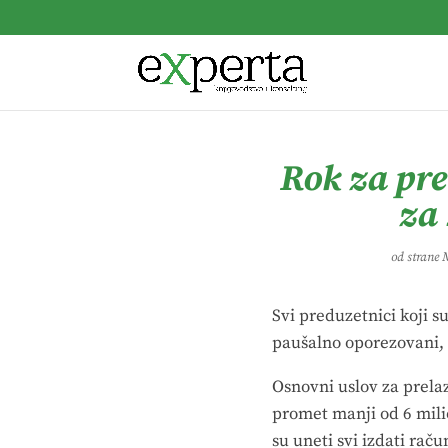
Rok za pre
za 
od strane
M
Svi preduzetnici koji s
paušalno oporezovani, 
Osnovni uslov za prela
promet manji od 6 mili
su uneti svi izdati raču