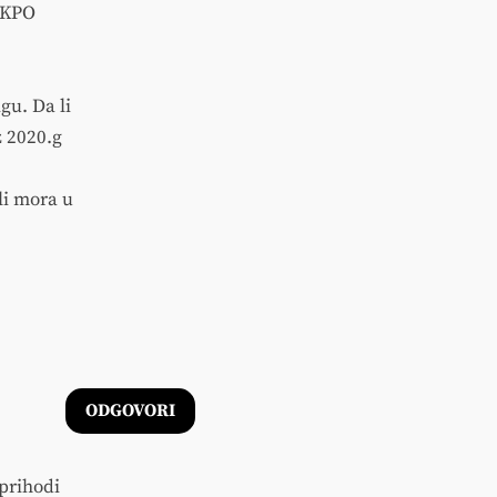
 KPO
gu. Da li
z 2020.g
li mora u
ODGOVORI
 prihodi