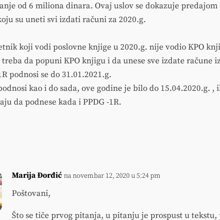
nje od 6 miliona dinara. Ovaj uslov se dokazuje predajom
koju su uneti svi izdati računi za 2020.g.
tnik koji vodi poslovne knjige u 2020.g. nije vodio KPO knji
treba da popuni KPO knjigu i da unese sve izdate račune i
1R podnosi se do 31.01.2021.g.
dnosi kao i do sada, ove godine je bilo do 15.04.2020.g. , i
aju da podnese kada i PPDG -1R.
Marija Đorđić
na novembar 12, 2020 u 5:24 pm
Poštovani,
Što se tiče prvog pitanja, u pitanju je prospust u tekstu,