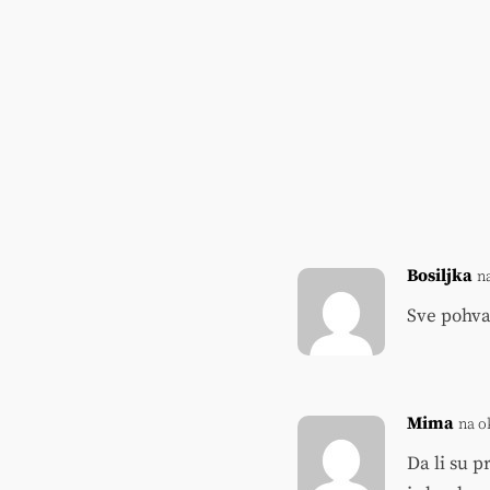
Bosiljka
n
Sve pohva
Mima
na o
Da li su 