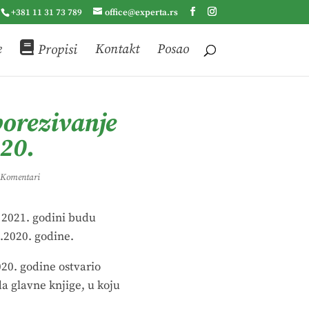
+381 11 31 73 789
office@experta.rs
e
Propisi
Kontakt
Posao
porezivanje
020.
 Komentari
u 2021. godini budu
.2020. godine.
20. godine ostvario
a glavne knjige, u koju