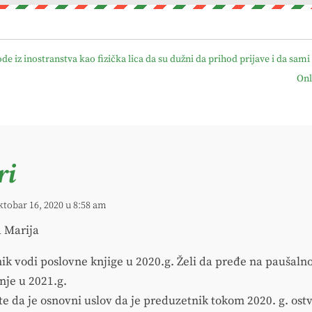
de iz inostranstva kao fizička lica da su dužni da prihod prijave i da sami
Onl
ri
ktobar 16, 2020 u 8:58 am
 Marija
ik vodi poslovne knjige u 2020.g. Želi da pređe na paušaln
nje u 2021.g.
te da je osnovni uslov da je preduzetnik tokom 2020. g. ost