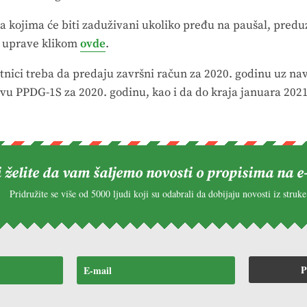
sa kojima će biti zaduživani ukoliko pređu na paušal, predu
e uprave klikom
ovde
.
nici treba da predaju završni račun za 2020. godinu uz n
avu PPDG-1S za 2020. godinu, kao i da do kraja januara 20
i želite da vam šaljemo novosti o propisima na e
Pridružite se više od 5000 ljudi koji su odabrali da dobijaju novosti iz struke
P