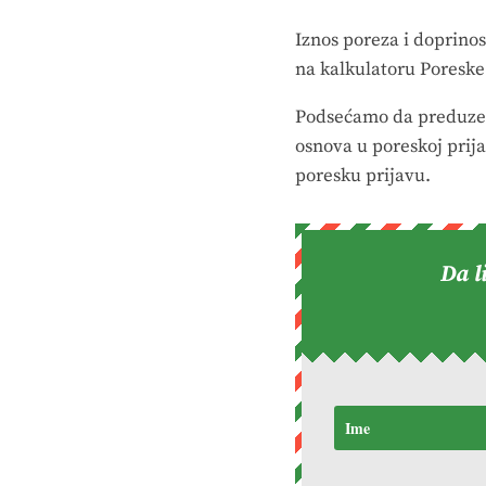
Iznos poreza i doprino
na kalkulatoru Poresk
Podsećamo da preduzet
osnova u poreskoj prij
poresku prijavu.
Da l