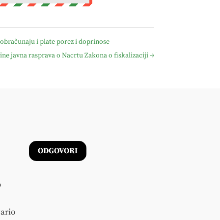
 obračunaju i plate porez i doprinose
ine javna rasprava o Nacrtu Zakona o fiskalizaciji
→
ODGOVORI
o
vario