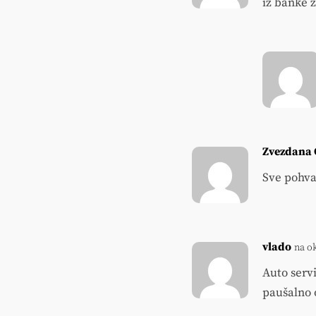
iz banke 
Zvezdana 
Sve pohval
vlado
na o
Auto serv
paušalno 