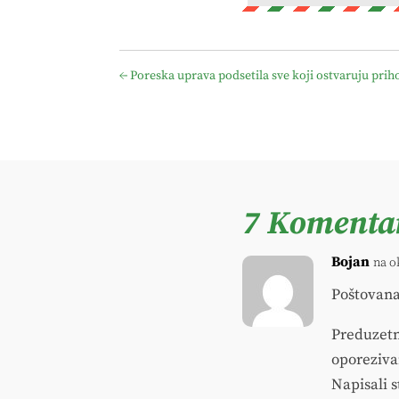
←
Poreska uprava podsetila sve koji ostvaruju priho
7 Komenta
Bojan
na o
Poštovana
Preduzetn
oporeziva
Napisali s