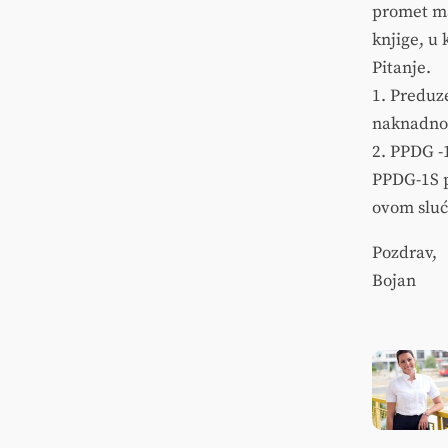
promet ma
knjige, u 
Pitanje.
1. Preduze
naknadno 
2. PPDG -
PPDG-1S po
ovom sluć
Pozdrav,
Bojan