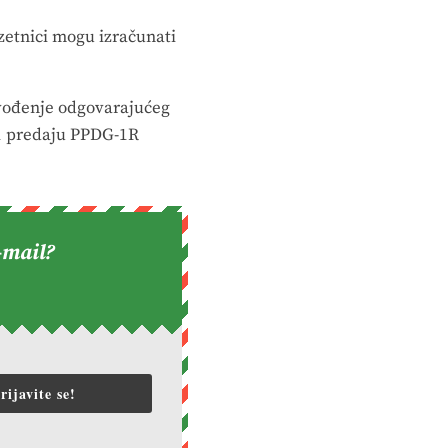
zetnici mogu izračunati
avođenje odgovarajućeg
21 predaju PPDG-1R
-mail?
rijavite se!