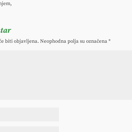
njem,
tar
e biti objavljena.
Neophodna polja su označena
*