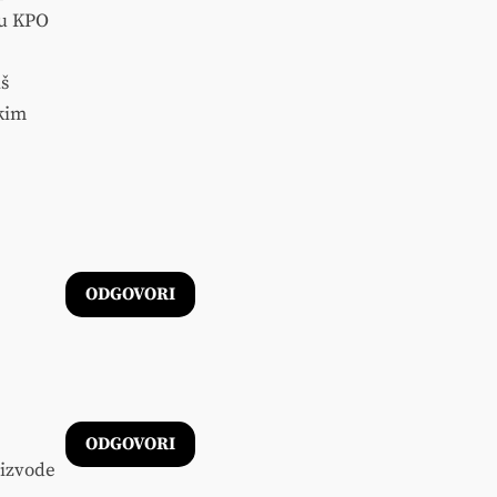
 u KPO
aš
skim
ODGOVORI
ODGOVORI
 izvode