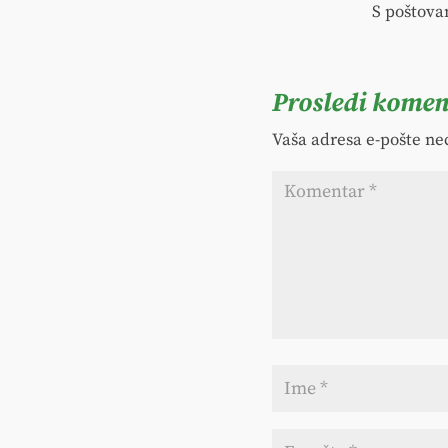
S poštova
Prosledi komen
Vaša adresa e-pošte neć