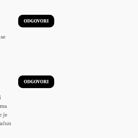
ODGOVORI
ase
ODGOVORI
i
uma
e je
račun