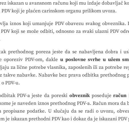
orez iskazan u avansnom računu koji mu izdaje dobavljač ko
i PDV koji je plaćen carinskom organu prilikom uvoza.
lja iznos koji umanjuje PDV obavezu svakog obveznika. Iz
 PDV koji se može odbiti, odnosno za svaki ulazni PDV odre
.
tak prethodnog poreza jeste da se nabavljena dobra i us
je oporeziv PDV-om, dakle
u poslovne svrhe u užem sm
ju za lične potrebe vlasnika, zaposlenih ili za potrebe re
z takve nabavke. Nabavke bez prava odbitka prethodnog po
a o PDV-u.
odbitak PDV-a jeste da poreski
obveznik
poseduje
račun
i
kome je naveden iznos prethodnog PDV-a. Račun mora da 
 propisane podatke. U slučaju da se radi o uvozu, obve
m je iskazan prethodni PDV kao i dokaz da je iskazani PDV 