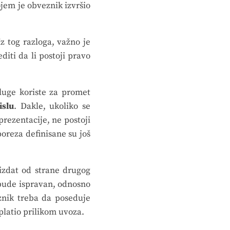
jem je obveznik izvršio
 tog razloga, važno je
diti da li postoji pravo
luge koriste za promet
islu
. Dakle, ukoliko se
prezentacije, ne postoji
reza definisane su još
zdat od strane drugog
bude ispravan, odnosno
znik treba da poseduje
platio prilikom uvoza.