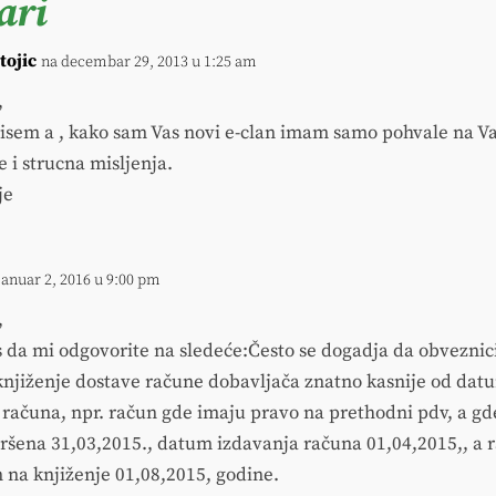
ari
tojic
na decembar 29, 2013 u 1:25 am
,
sem a , kako sam Vas novi e-clan imam samo pohvale na V
 i strucna misljenja.
je
januar 2, 2016 u 9:00 pm
,
 da mi odgovorite na sledeće:Često se dogadja da obveznic
knjiženje dostave račune dobavljača znatno kasnije od dat
 računa, npr. račun gde imaju pravo na prethodni pdv, a gd
vršena 31,03,2015., datum izdavanja računa 01,04,2015,, a 
n na knjiženje 01,08,2015, godine.