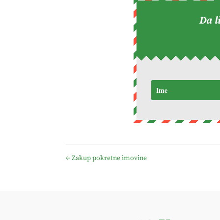
Da l
←
Zakup pokretne imovine