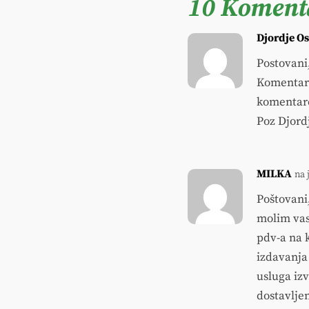
10 Koment
Djordje Os
Postovani
Komentari
komentare
Poz Djord
MILKA
na 
Poštovani
molim vas
pdv-a na 
izdavanja
usluga iz
dostavlje