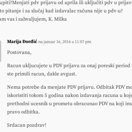
piti?Menjati pdv prijavu od aprila ili uključiti pdv u prijav
to pitanje i za slučaj kad izdavalac računa nije u pdv-u?
am vas i zahvaljujem, K. Milka
Marija Đorđić
na januar 16, 2016 u 11:07 pm
Postovana,
Racun ukljucujete u PDV prijavu za onaj poreski period
ste primili racun, dakle avgust.
Nema potrebe da menjate PDV prijavu. Odbitak PDV m
iskoristiti tokom 5 godina nakon izdavanja racuna u koj
prethodni ucesnik u prometu obracunao PDV na koji im
pravo odbitka.
Srdacan pozdrav!