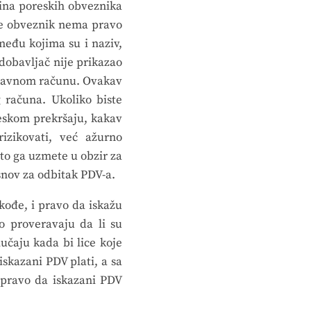
ćina poreskih obveznika
ke obveznik nema pravo
među kojima su i naziv,
dobavljač nije prikazao
spravnom računu. Ovakav
 računa. Ukoliko biste
reskom prekršaju, kakav
izikovati, već ažurno
što ga uzmete u obzir za
snov za odbitak PDV-a.
ođe, i pravo da iskažu
o proveravaju da li su
učaju kada bi lice koje
skazani PDV plati, a sa
o pravo da iskazani PDV