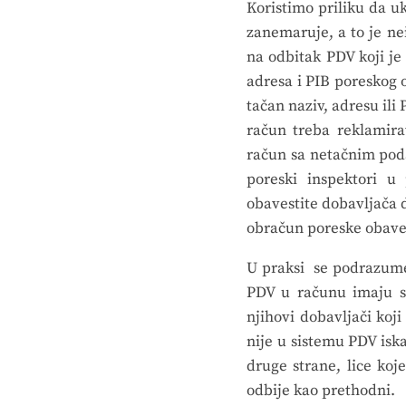
Koristimo priliku da u
zanemaruje, a to je n
na odbitak PDV koji je
adresa i PIB poreskog 
tačan naziv, adresu il
račun treba reklamira
račun sa netačnim poda
poreski inspektori u
obavestite dobavljača d
obračun poreske obavez
U praksi se podrazume
PDV u računu imaju sa
njihovi dobavljači koj
nije u sistemu PDV isk
druge strane, lice koj
odbije kao prethodni.