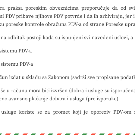
ra praksa poreskim obveznicima preporučuje da od svi
ni PDV pribave njihove PDV potvrde i da ih arhiviraju, jer 
u poreske kontrole obračuna PDV-a od strane Poreske upr
a odbitak postoji kada su ispunjeni svi navedeni uslovi, a 
 sistemu PDV-a
u sistemu PDV-a
čun izdat u skladu sa Zakonom (sadrži sve propisane podat
iše u računu mora biti izvršen (dobra i usluge su isporučen
šeno avansno plaćanje dobara i usluga (pre isporuke)
 usluge koriste se za promet koji je oporeziv PDV-om