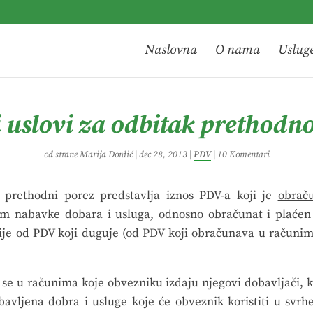
Naslovna
O nama
Uslug
 uslovi za odbitak prethodn
od strane
Marija Đorđić
|
dec 28, 2013
|
PDV
|
10 Komentari
prethodni porez predstavlja iznos PDV-a koji je
obrač
kom nabavke dobara i usluga, odnosno obračunat i
plaćen
je od PDV koji duguje (od PDV koji obračunava u računima
 se u računima koje obvezniku izdaju njegovi dobavljači, k
avljena dobra i usluge koje će obveznik koristiti u svrhe