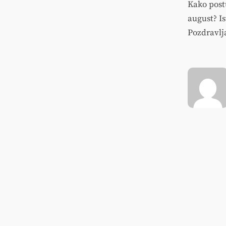
Kako postu
august? Is
Pozdravlj