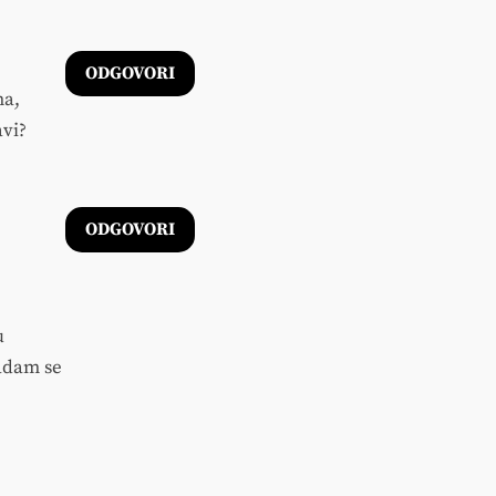
ODGOVORI
ma,
avi?
ODGOVORI
u
adam se