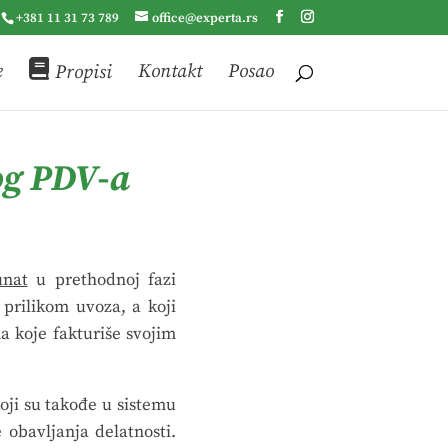
+381 11 31 73 789
office@experta.rs
e
Propisi
Kontakt
Posao
og PDV-a
unat
u prethodnoj fazi
prilikom uvoza, a koji
 koje fakturiše svojim
oji su takođe u sistemu
 obavljanja delatnosti.