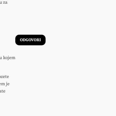
u za
ODGOVORI
 u kojem
ozete
em je
ate