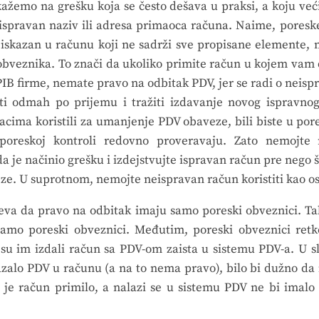
kažemo na grešku koja se često dešava u praksi, a koju ve
eispravan naziv ili adresa primaoca računa. Naime, pores
 iskazan u računu koji ne sadrži sve propisane elemente, 
obveznika. To znači da ukoliko primite račun u kojem vam 
i PIB firme, nemate pravo na odbitak PDV, jer se radi o nei
ti odmah po prijemu i tražiti izdavanje novog ispravnog
cima koristili za umanjenje PDV obaveze, bili biste u po
 poreskoj kontroli redovno proveravaju. Zato nemojte r
a je načinio grešku i izdejstvujte ispravan račun pre nego 
e. U suprotnom, nemojte neispravan račun koristiti kao o
va da pravo na odbitak imaju samo poreski obveznici. Tak
mo poreski obveznici. Međutim, poreski obveznici retk
i su im izdali račun sa PDV-om zaista u sistemu PDV-a. U sl
azalo PDV u računu (a na to nema pravo), bilo bi dužno da i
e je račun primilo, a nalazi se u sistemu PDV ne bi imal