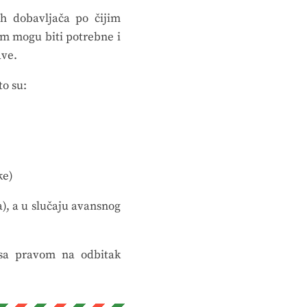
h dobavljača po čijim
im mogu biti potrebne i
ave.
to su:
ke)
a), a u slučaju avansnog
 sa pravom na odbitak