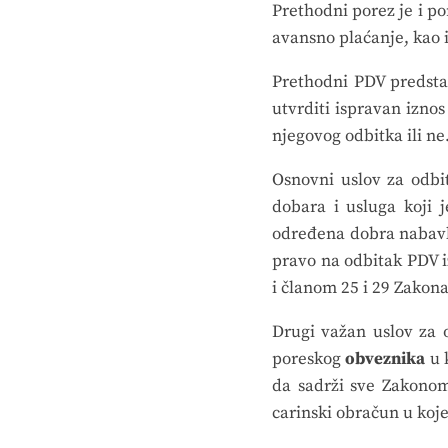
Prethodni porez je i p
avansno plaćanje, kao 
Prethodni PDV predstav
utvrditi ispravan iznos
njegovog odbitka ili ne
Osnovni uslov za odbi
dobara i usluga koji 
određena dobra nabavlja
pravo na odbitak PDV i
i članom 25 i 29 Zakon
Drugi važan uslov za 
poreskog
obveznika
u 
da sadrži sve Zakonom
carinski obračun u koje