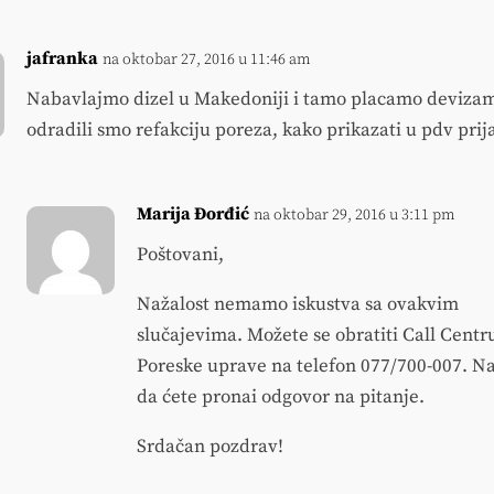
jafranka
na oktobar 27, 2016 u 11:46 am
Nabavlajmo dizel u Makedoniji i tamo placamo deviza
odradili smo refakciju poreza, kako prikazati u pdv prij
Marija Đorđić
na oktobar 29, 2016 u 3:11 pm
Poštovani,
Nažalost nemamo iskustva sa ovakvim
slučajevima. Možete se obratiti Call Centr
Poreske uprave na telefon 077/700-007. N
da ćete pronai odgovor na pitanje.
Srdačan pozdrav!