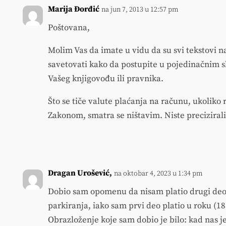
Marija Đorđić
na jun 7, 2013 u 12:57 pm
Poštovana,
Molim Vas da imate u vidu da su svi tekstovi 
savetovati kako da postupite u pojedinačnim sl
Vašeg knjigovođu ili pravnika.
Što se tiče valute plaćanja na računu, ukoliko
Zakonom, smatra se ništavim. Niste precizirali 
Dragan Urošević,
na oktobar 4, 2023 u 1:34 pm
Dobio sam opomenu da nisam platio drugi deo
parkiranja, iako sam prvi deo platio u roku (18
Obrazloženje koje sam dobio je bilo: kad nas j