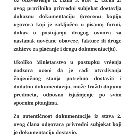
Uz obaveštenje iz člana 3. stav 2. tačka 2)
ovog pravilnika privredni subjekat dostavlja
dokaznu dokumentaciju (overenu kopiju
ugovora koji je zaključen u pisanoj formi,
dokaz o postojanju drugog osnova za
nastanak novčane obaveze, fakture ili druge
zahteve za plaćanje i drugu dokumentaciju).
Ukoliko Ministarstvo u postupku vršenja
nadzora oceni da je radi utvrđivanja
činjeničnog stanja potrebno dostaviti i
dodatnu dokumentaciju, može tražiti dopunu
predmeta, odnosno izjašnjenje po svim
spornim pitanjima.
Za autentičnost dokumentacije iz stava 2.
ovog člana odgovara privredni subjekat koji
je dokumentaciju dostavio.