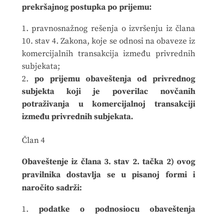
prekršajnog postupka po prijemu:
pravnosnažnog rešenja o izvršenju iz člana
10. stav 4. Zakona, koje se odnosi na obaveze iz
komercijalnih transakcija između privrednih
subjekata;
po prijemu obaveštenja od privrednog
subjekta koji je poverilac novčanih
potraživanja u komercijalnoj transakciji
između privrednih subjekata.
Član 4
Obaveštenje iz člana 3. stav 2. tačka 2) ovog
pravilnika dostavlja se u pisanoj formi i
naročito sadrži:
podatke o podnosiocu obaveštenja