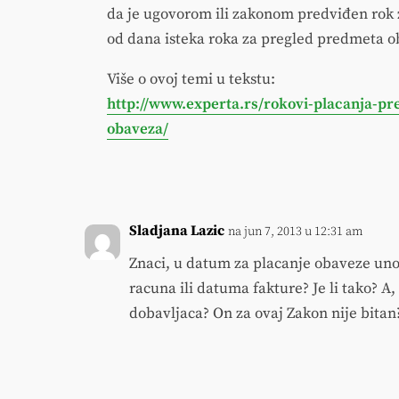
da je ugovorom ili zakonom predviđen rok 
od dana isteka roka za pregled predmeta o
Više o ovoj temi u tekstu:
http://www.experta.rs/rokovi-placanja-p
obaveza/
Sladjana Lazic
na jun 7, 2013 u 12:31 am
Znaci, u datum za placanje obaveze un
racuna ili datuma fakture? Je li tako? A
dobavljaca? On za ovaj Zakon nije bitan