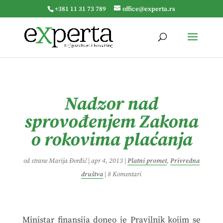
+381 11 31 73 789
office@experta.rs
Nadzor nad
sprovođenjem Zakona
o rokovima plaćanja
od strane
Marija Đorđić
|
apr 4, 2013
|
Platni promet
,
Privredna
društva
|
8 Komentari
Ministar finansija doneo je Pravilnik kojim se