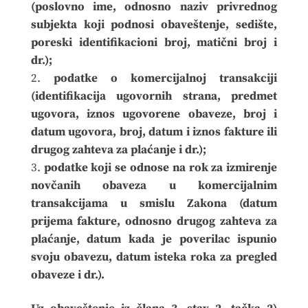
(poslovno ime, odnosno naziv privrednog
subjekta koji podnosi obaveštenje, sedište,
poreski identifikacioni broj, matični broj i
dr.);
podatke o komercijalnoj transakciji
(identifikacija ugovornih strana, predmet
ugovora, iznos ugovorene obaveze, broj i
datum ugovora, broj, datum i iznos fakture ili
drugog zahteva za plaćanje i dr.);
podatke koji se odnose na rok za izmirenje
novčanih obaveza u komercijalnim
transakcijama u smislu Zakona (datum
prijema fakture, odnosno drugog zahteva za
plaćanje, datum kada je poverilac ispunio
svoju obavezu, datum isteka roka za pregled
obaveze i dr.).