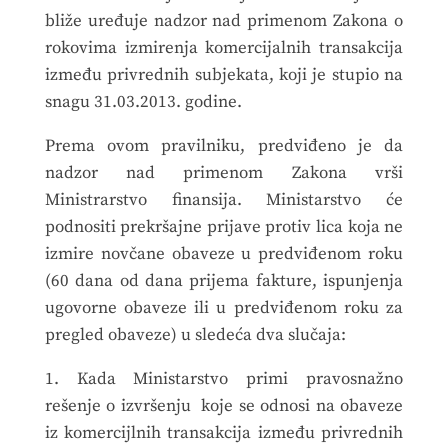
bliže uređuje nadzor nad primenom Zakona o
rokovima izmirenja komercijalnih transakcija
između privrednih subjekata, koji je stupio na
snagu 31.03.2013. godine.
Prema ovom pravilniku, predviđeno je da
nadzor nad primenom Zakona vrši
Ministrarstvo finansija. Ministarstvo će
podnositi prekršajne prijave protiv lica koja ne
izmire novčane obaveze u predviđenom roku
(60 dana od dana prijema fakture, ispunjenja
ugovorne obaveze ili u predviđenom roku za
pregled obaveze) u sledeća dva slučaja:
1. Kada Ministarstvo primi pravosnažno
rešenje o izvršenju koje se odnosi na obaveze
iz komercijlnih transakcija između privrednih