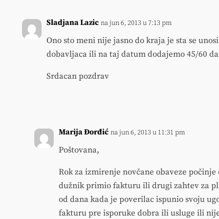
Sladjana Lazic
na jun 6, 2013 u 7:13 pm
Ono sto meni nije jasno do kraja je sta se unosi
dobavljaca ili na taj datum dodajemo 45/60 da
Srdacan pozdrav
Marija Đorđić
na jun 6, 2013 u 11:31 pm
Poštovana,
Rok za izmirenje novčane obaveze počinje 
dužnik primio fakturu ili drugi zahtev za pl
od dana kada je poverilac ispunio svoju ug
fakturu pre isporuke dobra ili usluge ili n