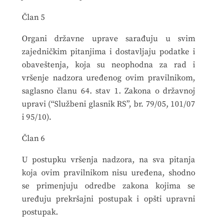
Član 5
Organi državne uprave sarađuju u svim
zajedničkim pitanjima i dostavljaju podatke i
obaveštenja, koja su neophodna za rad i
vršenje nadzora uređenog ovim pravilnikom,
saglasno članu 64. stav 1. Zakona o državnoj
upravi (“Službeni glasnik RS”, br. 79/05, 101/07
i 95/10).
Član 6
U postupku vršenja nadzora, na sva pitanja
koja ovim pravilnikom nisu uređena, shodno
se primenjuju odredbe zakona kojima se
uređuju prekršajni postupak i opšti upravni
postupak.