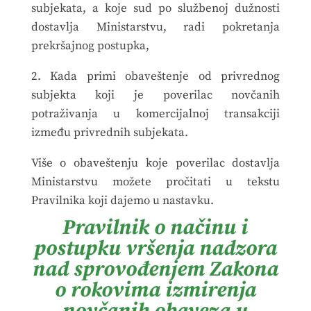
subjekata, a koje sud po službenoj dužnosti
dostavlja Ministarstvu, radi pokretanja
prekršajnog postupka,
2. Kada primi obaveštenje od privrednog
subjekta koji je poverilac novčanih
potraživanja u komercijalnoj transakciji
između privrednih subjekata.
Više o obaveštenju koje poverilac dostavlja
Ministarstvu možete pročitati u tekstu
Pravilnika koji dajemo u nastavku.
Pravilnik o načinu i
postupku vršenja nadzora
nad sprovođenjem Zakona
o rokovima izmirenja