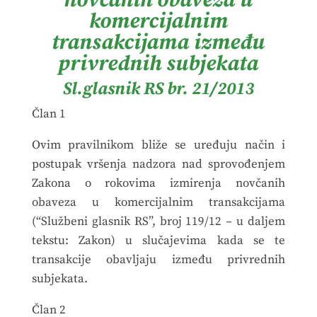
novčanih obaveza u
komercijalnim
transakcijama između
privrednih subjekata
Sl.glasnik RS br. 21/2013
Član 1
Ovim pravilnikom bliže se uređuju način i
postupak vršenja nadzora nad sprovođenjem
Zakona o rokovima izmirenja novčanih
obaveza u komercijalnim transakcijama
(“Službeni glasnik RS”, broj 119/12 – u daljem
tekstu: Zakon) u slučajevima kada se te
transakcije obavljaju između privrednih
subjekata.
Član 2