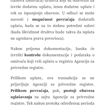
članova (osnivača) društva koji su obavezni da
izvrše dodatnu uplatu, iznos dodatne uplate i
rok za ispunjenje obaveze. U odluci se može
navesti i
mogućnost povraćaja
dodatnih
uplata, kada se za to steknu potrebni uslovi
(kada likvidnost društva bude takva da isplata
ne ugrožava prava poverioca).
Nakon prijema dokumentacije, banka će
izvršiti
kontrolu
dokumentacije i podataka o
osnivaču koji vrši uplatu u registru Agencije za
privredne registre.
Prilikom uplate, ova transakcija se ne
prijavljuje Agenciji za privredne registre.
Prilikom povraćaja
, pak,
postoji obaveza
oglašavanja
na sajtu Agencije za privredne
registre. Tek nakon protoka određenog perioda