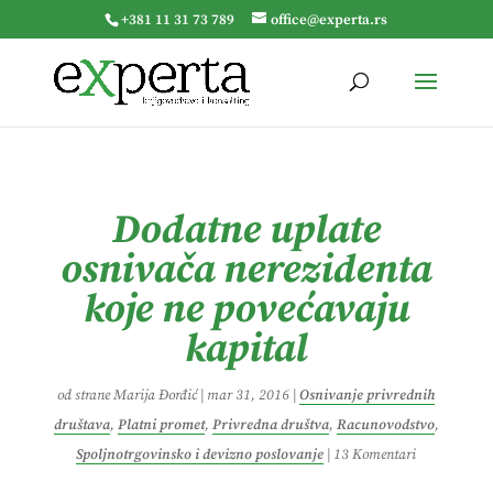
+381 11 31 73 789
office@experta.rs
Dodatne uplate
osnivača nerezidenta
koje ne povećavaju
kapital
od strane
Marija Đorđić
|
mar 31, 2016
|
Osnivanje privrednih
društava
,
Platni promet
,
Privredna društva
,
Racunovodstvo
,
Spoljnotrgovinsko i devizno poslovanje
|
13 Komentari