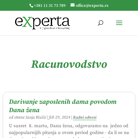
+381 11 31 73 789
office@experta.rs
Racunovodstvo
Darivanje zaposlenih dama povodom
Dana žena
od strane
Sanja Blažić
|
feb 29, 2024
|
Radni odnosi
U susret 8. martu, Danu žena, odgovaramo na jedno od
najpopularnijih pitanja u ovom period godine - da li se na