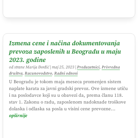
Izmena cene i načina dokumentovanja
prevoza zaposlenih u Beogradu u maju
2023. godine
od strane
Marija Đorđić
|
maj 25, 2023
|
Preduzetnici
,
Privredna
društva
,
Racunovodstvo
,
Radni odnosi
U Beogradu je tokom maja meseca promenjen sistem
naplate karata za javni gradski prevoz. Ove izmene utiču
i na poslodavce koji su u obavezi da, prema članu 118.
stav 1. Zakonu o radu, zaposlenom nadoknade troškove
dolaska i odlaska sa posla u visini cene prevozne...
opširnije