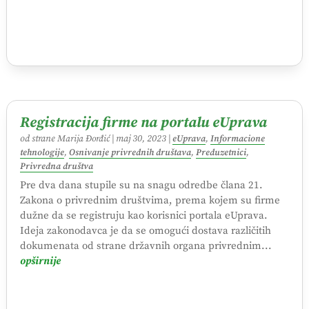
Registracija firme na portalu eUprava
od strane
Marija Đorđić
|
maj 30, 2023
|
eUprava
,
Informacione
tehnologije
,
Osnivanje privrednih društava
,
Preduzetnici
,
Privredna društva
Pre dva dana stupile su na snagu odredbe člana 21.
Zakona o privrednim društvima, prema kojem su firme
dužne da se registruju kao korisnici portala eUprava.
Ideja zakonodavca je da se omogući dostava različitih
dokumenata od strane državnih organa privrednim...
opširnije