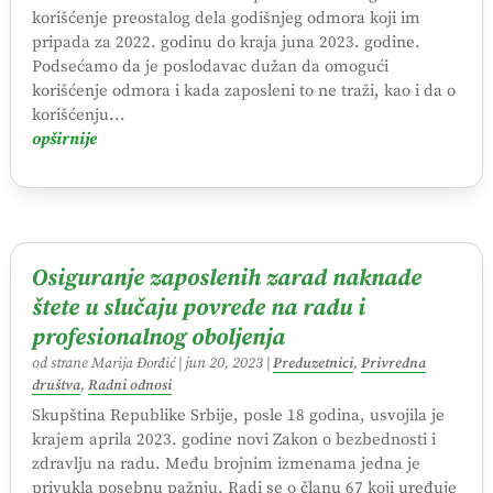
korišćenje preostalog dela godišnjeg odmora koji im
pripada za 2022. godinu do kraja juna 2023. godine.
Podsećamo da je poslodavac dužan da omogući
korišćenje odmora i kada zaposleni to ne traži, kao i da o
korišćenju...
opširnije
Osiguranje zaposlenih zarad naknade
štete u slučaju povrede na radu i
profesionalnog oboljenja
od strane
Marija Đorđić
|
jun 20, 2023
|
Preduzetnici
,
Privredna
društva
,
Radni odnosi
Skupština Republike Srbije, posle 18 godina, usvojila je
krajem aprila 2023. godine novi Zakon o bezbednosti i
zdravlju na radu. Među brojnim izmenama jedna je
privukla posebnu pažnju. Radi se o članu 67 koji uređuje