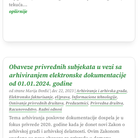
tekuća...
opširnije
Obaveze privrednih subjekata u vezi sa
arhiviranjem elektronske dokumentacije
od 01.01.2024. godine
od strane
Marija Đorđić
|
dec 22, 2023
|
Arhiviranje i arhivska građa
,
Elektronsko fakturisanje
,
eUprava
,
Informacione tehnologije
,
Osnivanje privrednih društava
,
Preduzetnici
,
Privredna društva
,
Racunovodstvo
,
Radni odnosi
Tema arhiviranja poslovne dokumentacije dospela je u
fokus privrede 2020. godine kada je donet novi Zakon o
arhivskoj građi i arhivskoj delatnosti. Ovim Zakonom