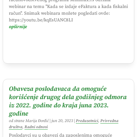
webinar na temu "Kada se izdaje eFaktura a kada fiskalni
račun". Snimak webinara možete pogledati ovde:
https://youtu.be/kqEsUANC8LI
opširnije
Obaveza poslodavaca da omoguće
korišćenje drugog dela godišnjeg odmora
iz 2022. godine do kraja juna 2023.
godine
od strane
Marija Đorđić
|
jun 20, 2023
|
Preduzetnici
,
Privredna
društva
,
Radni odnosi
Poslodavci su u obavezi da zaposlenima omoguće