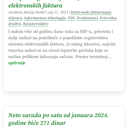
elektronskih faktura
od strane
Marija Đorđić
|
sep 21, 2023
|
Elektronsko fakturisanje
,
eUprava
,
Informacione tehnologije
,
PDV
,
Preduzetnici
,
Privredna
društva
,
Racunovodstvo
I nakon više od godinu dana rada sa SEF-u, privreda i
dalje nailazi na poteškoće u pojedinim segmentima
sistema elektronskih faktura. Iz našeg iskustva, najviše
trzavica nalazi se na strani ispravke grešaka koje se
načine prilikom izdavanja računa. Prema trenutnoj...
opširnije
Neto zarada po satu od januara 2024.
godine biće 271 dinar