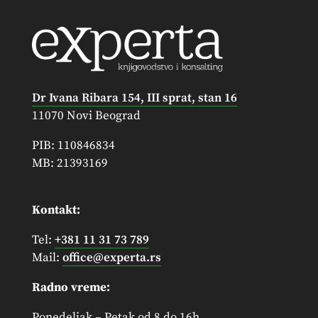
Dr Ivana Ribara 154, III sprat, stan 16
11070 Novi Beograd
PIB: 110846834
MB: 21393169
Kontakt:
Tel:
+381 11 31 73 789
Mail:
office@experta.rs
Radno vreme:
Ponedeljak – Petak od 8 do 16h