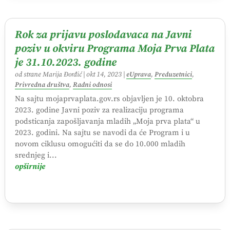
Rok za prijavu poslodavaca na Javni
poziv u okviru Programa Moja Prva Plata
je 31.10.2023. godine
od strane
Marija Đorđić
|
okt 14, 2023
|
eUprava
,
Preduzetnici
,
Privredna društva
,
Radni odnosi
Na sajtu mojaprvaplata.gov.rs objavljen je 10. oktobra
2023. godine Javni poziv za realizaciju programa
podsticanja zapošljavanja mladih „Moja prva plata“ u
2023. godini. Na sajtu se navodi da će Program i u
novom ciklusu omogućiti da se do 10.000 mladih
srednjeg i...
opširnije