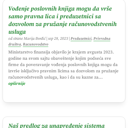
Vođenje poslovnih knjiga mogu da vrše
samo pravna lica i preduzetnici sa
dozvolom za pružanje računovodstvenih
usluga
od strane
Marija Đorđić
|
sep 28, 2023
|
Preduzetnici
,
Privredna
društva
,
Racunovodstvo
Ministarstvo finansija objavilo je krajem avgusta 2023.
godine na svom sajtu obaveštenje kojim podseća sve
firme da poveravanje vođenja poslovnih knjiga mogu da
izvrše isključivo pravnim licima sa dozvolom za pružanje
računovodstvenih usluga, kao i da su kazne za...
opširnije
Naš predlog za unapređenje sistema