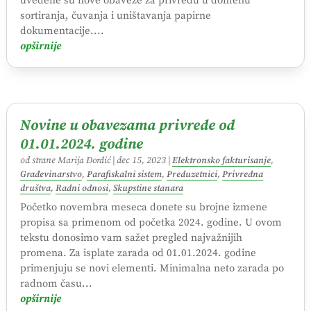
uvedene su nove obaveze za privredu u domenu
sortiranja, čuvanja i uništavanja papirne
dokumentacije....
opširnije
Novine u obavezama privrede od
01.01.2024. godine
od strane
Marija Đorđić
|
dec 15, 2023
|
Elektronsko fakturisanje
,
Građevinarstvo
,
Parafiskalni sistem
,
Preduzetnici
,
Privredna
društva
,
Radni odnosi
,
Skupstine stanara
Početko novembra meseca donete su brojne izmene
propisa sa primenom od početka 2024. godine. U ovom
tekstu donosimo vam sažet pregled najvažnijih
promena. Za isplate zarada od 01.01.2024. godine
primenjuju se novi elementi. Minimalna neto zarada po
radnom času...
opširnije