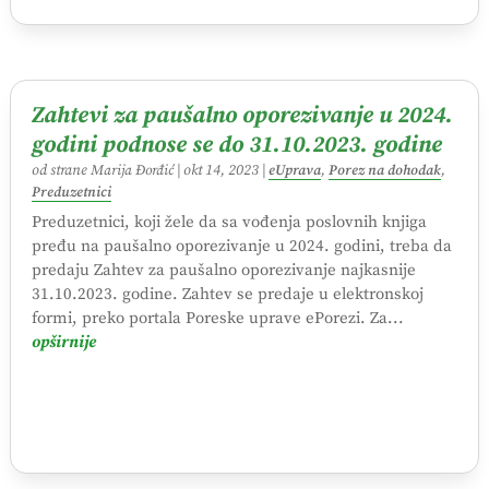
Zahtevi za paušalno oporezivanje u 2024.
godini podnose se do 31.10.2023. godine
od strane
Marija Đorđić
|
okt 14, 2023
|
eUprava
,
Porez na dohodak
,
Preduzetnici
Preduzetnici, koji žele da sa vođenja poslovnih knjiga
pređu na paušalno oporezivanje u 2024. godini, treba da
predaju Zahtev za paušalno oporezivanje najkasnije
31.10.2023. godine. Zahtev se predaje u elektronskoj
formi, preko portala Poreske uprave ePorezi. Za...
opširnije