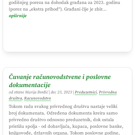
godišnjeg poreza na dohodak građana za 2023. godinu
(porez na „ekstra prihod“). Građani čije je zbir...
opširnije
Čuvanje računovodstvene i poslovne
dokumentacije
od strane
Marija Đorđić
|
dec 23, 2023
|
Preduzetnici
,
Privredna
društva
,
Racunovodstvo
Tokom rada svakog privrednog društva nastaje veliki
broj dokumenata. Određena dokumenta kreira samo
privredno društvo odnosno preduzetnik, dok ostala
pristižu spolja - od dobavljača, kupaca, poslovne banke,
knjigovođe, državnih organa. Tokom poslovne godine,