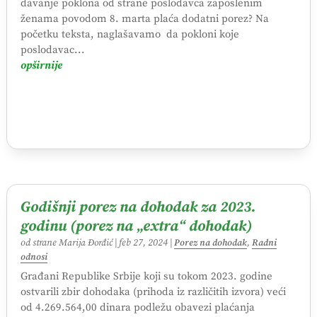
davanje poklona od strane poslodavca zaposlenim
ženama povodom 8. marta plaća dodatni porez? Na
početku teksta, naglašavamo da pokloni koje
poslodavac...
opširnije
Godišnji porez na dohodak za 2023.
godinu (porez na „extra“ dohodak)
od strane
Marija Đorđić
|
feb 27, 2024
|
Porez na dohodak
,
Radni
odnosi
Građani Republike Srbije koji su tokom 2023. godine
ostvarili zbir dohodaka (prihoda iz različitih izvora) veći
od 4.269.564,00 dinara podležu obavezi plaćanja