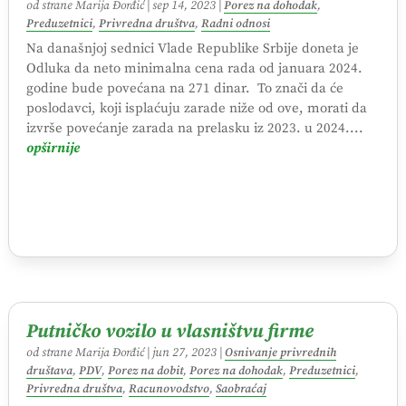
od strane
Marija Đorđić
|
sep 14, 2023
|
Porez na dohodak
,
Preduzetnici
,
Privredna društva
,
Radni odnosi
Na današnjoj sednici Vlade Republike Srbije doneta je
Odluka da neto minimalna cena rada od januara 2024.
godine bude povećana na 271 dinar. To znači da će
poslodavci, koji isplaćuju zarade niže od ove, morati da
izvrše povećanje zarada na prelasku iz 2023. u 2024....
opširnije
Putničko vozilo u vlasništvu firme
od strane
Marija Đorđić
|
jun 27, 2023
|
Osnivanje privrednih
društava
,
PDV
,
Porez na dobit
,
Porez na dohodak
,
Preduzetnici
,
Privredna društva
,
Racunovodstvo
,
Saobraćaj