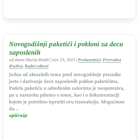
Novogodišnji paketići i pokloni za decu
zaposlenih
od strane
Marija Đorđić
|
nov 23, 2023
|
Preduzetnici
,
Privredna
društva
,
Radni odnosi
Jedna od aktuelnih tema pred novogodišnje praznike
jeste i darivanje dece zaposlenih poklon paketićima.
Podela paketića u određenim uslovima je neoporeziva,
pa u nastavku pišemo o tome, kao i o dokumentaciji
kojom je potrebno ispratiti ovu transakciju. Mogućnost
da...
opširnije