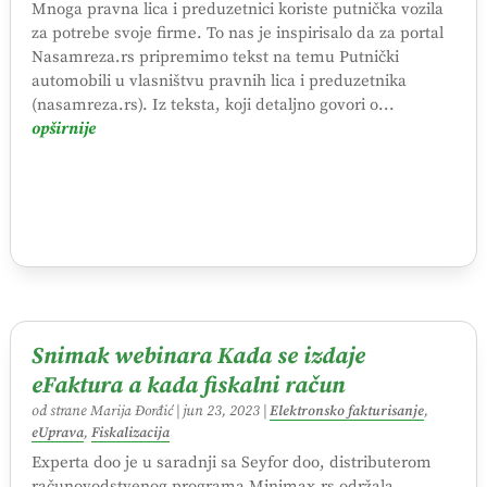
Mnoga pravna lica i preduzetnici koriste putnička vozila
za potrebe svoje firme. To nas je inspirisalo da za portal
Nasamreza.rs pripremimo tekst na temu Putnički
automobili u vlasništvu pravnih lica i preduzetnika
(nasamreza.rs). Iz teksta, koji detaljno govori o...
opširnije
Snimak webinara Kada se izdaje
eFaktura a kada fiskalni račun
od strane
Marija Đorđić
|
jun 23, 2023
|
Elektronsko fakturisanje
,
eUprava
,
Fiskalizacija
Experta doo je u saradnji sa Seyfor doo, distributerom
računovodstvenog programa Minimax.rs održala