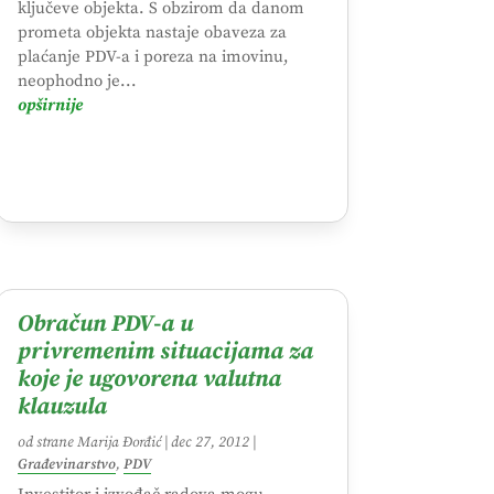
ključeve objekta. S obzirom da danom
prometa objekta nastaje obaveza za
plaćanje PDV-a i poreza na imovinu,
neophodno je...
opširnije
Obračun PDV-a u
privremenim situacijama za
koje je ugovorena valutna
klauzula
od strane
Marija Đorđić
|
dec 27, 2012
|
Građevinarstvo
,
PDV