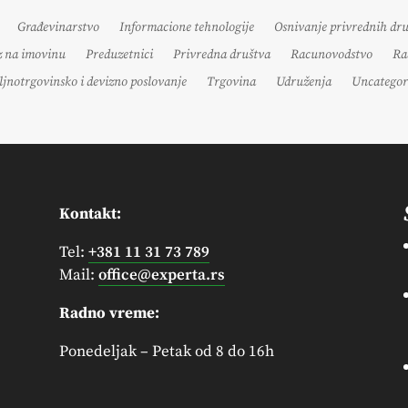
Građevinarstvo
Informacione tehnologije
Osnivanje privrednih dr
z na imovinu
Preduzetnici
Privredna društva
Racunovodstvo
Ra
ljnotrgovinsko i devizno poslovanje
Trgovina
Udruženja
Uncategor
Kontakt:
Tel:
+381 11 31 73 789
Mail:
office@experta.rs
Radno vreme:
Ponedeljak – Petak od 8 do 16h