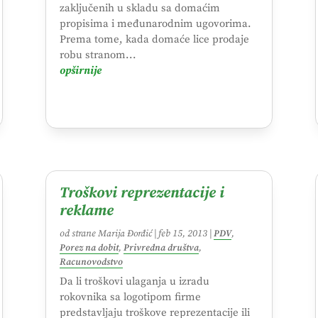
zaključenih u skladu sa domaćim
propisima i međunarodnim ugovorima.
Prema tome, kada domaće lice prodaje
robu stranom...
opširnije
Troškovi reprezentacije i
reklame
od strane
Marija Đorđić
|
feb 15, 2013
|
PDV
,
Porez na dobit
,
Privredna društva
,
Racunovodstvo
Da li troškovi ulaganja u izradu
rokovnika sa logotipom firme
predstavljaju troškove reprezentacije ili