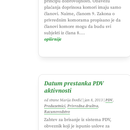
principu dobrovoljnosti. Obavezu
plaćanja doprinosa komori imaju samo
članovi. Naime, članom 9. Zakona o
privrednim komorama propisano je da
članovi komore mogu da budu svi
subjekti iz člana 8....
opširnije
Datum prestanka PDV
aktivnosti
od strane
Marija Đorđić
|
jan 8, 2013
|
PDV
,
Preduzetnici
,
Privredna društva
,
Racunovodstvo
Zahtev za brisanje iz sistema PDV,
obveznik koji je ispunio uslove za