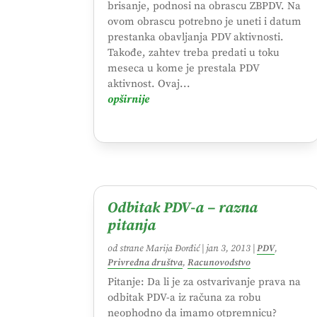
brisanje, podnosi na obrascu ZBPDV. Na
ovom obrascu potrebno je uneti i datum
prestanka obavljanja PDV aktivnosti.
Takođe, zahtev treba predati u toku
meseca u kome je prestala PDV
aktivnost. Ovaj...
opširnije
Odbitak PDV-a – razna
pitanja
od strane
Marija Đorđić
|
jan 3, 2013
|
PDV
,
Privredna društva
,
Racunovodstvo
Pitanje: Da li je za ostvarivanje prava na
odbitak PDV-a iz računa za robu
neophodno da imamo otpremnicu?