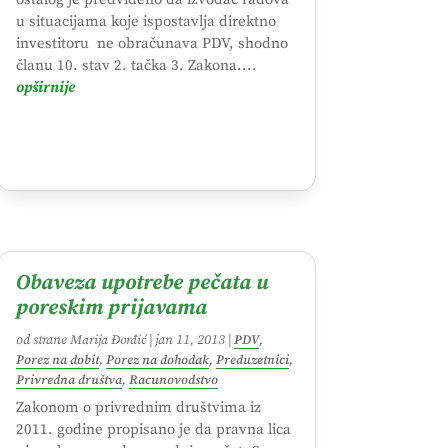
u situacijama koje ispostavlja direktno
investitoru ne obračunava PDV, shodno
članu 10. stav 2. tačka 3. Zakona....
opširnije
Obaveza upotrebe pečata u
poreskim prijavama
od strane
Marija Đorđić
|
jan 11, 2013
|
PDV
,
Porez na dobit
,
Porez na dohodak
,
Preduzetnici
,
Privredna društva
,
Racunovodstvo
Zakonom o privrednim društvima iz
2011. godine propisano je da pravna lica