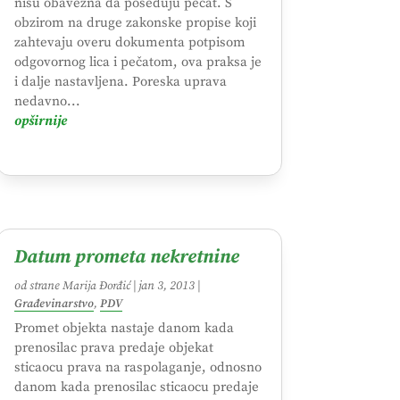
nisu obavezna da poseduju pečat. S
obzirom na druge zakonske propise koji
zahtevaju overu dokumenta potpisom
odgovornog lica i pečatom, ova praksa je
i dalje nastavljena. Poreska uprava
nedavno...
opširnije
Datum prometa nekretnine
od strane
Marija Đorđić
|
jan 3, 2013
|
Građevinarstvo
,
PDV
Promet objekta nastaje danom kada
prenosilac prava predaje objekat
sticaocu prava na raspolaganje, odnosno
danom kada prenosilac sticaocu predaje