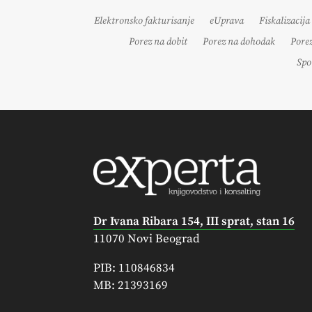
Elektronsko fakturisanje
eUprava
Fiskalizacija
Porez na dobit
Porez na dohodak
Pore
Spo
Dr Ivana Ribara 154, III sprat, stan 16
11070 Novi Beograd
PIB: 110846834
MB: 21393169