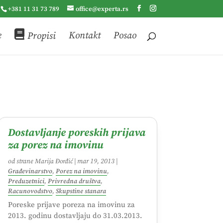
+381 11 31 73 789
office@experta.rs
e
Propisi
Kontakt
Posao
Dostavljanje poreskih prijava
za porez na imovinu
od strane
Marija Đorđić
|
mar 19, 2013
|
Građevinarstvo
,
Porez na imovinu
,
Preduzetnici
,
Privredna društva
,
Racunovodstvo
,
Skupstine stanara
Poreske prijave poreza na imovinu za
2013. godinu dostavljaju do 31.03.2013.