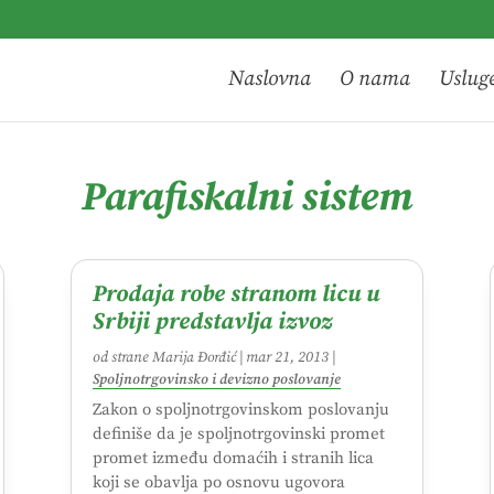
Naslovna
O nama
Uslug
Parafiskalni sistem
Prodaja robe stranom licu u
Srbiji predstavlja izvoz
od strane
Marija Đorđić
|
mar 21, 2013
|
Spoljnotrgovinsko i devizno poslovanje
Zakon o spoljnotrgovinskom poslovanju
definiše da je spoljnotrgovinski promet
promet između domaćih i stranih lica
koji se obavlja po osnovu ugovora