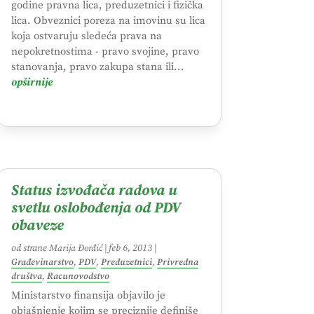
godine pravna lica, preduzetnici i fizička
lica. Obveznici poreza na imovinu su lica
koja ostvaruju sledeća prava na
nepokretnostima - pravo svojine, pravo
stanovanja, pravo zakupa stana ili...
opširnije
Status izvođača radova u
svetlu oslobođenja od PDV
obaveze
od strane
Marija Đorđić
|
feb 6, 2013
|
Građevinarstvo
,
PDV
,
Preduzetnici
,
Privredna
društva
,
Racunovodstvo
Ministarstvo finansija objavilo je
objašnjenje kojim se preciznije definiše