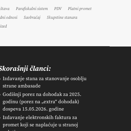
uštava
Parafiskalni sistem
PDV
Platni promet
dni odnosi
Saobraćaj
Skupstine stanara
ized
Skorašnji članci:
Izdavanje stana za stanovanje osoblju
strane ambasade
Godišnji porez na dohodak za 2025.
godinu (porez na „extra“ dohodak)
dospeva 15.05.2026. godine
Izdavanje elektronskih faktura za
promet koji se naplaćuje u stranoj