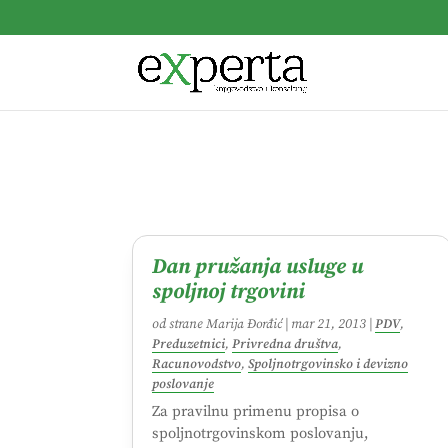
Dan pružanja usluge u
spoljnoj trgovini
od strane
Marija Đorđić
|
mar 21, 2013
|
PDV
,
Preduzetnici
,
Privredna društva
,
Racunovodstvo
,
Spoljnotrgovinsko i devizno
poslovanje
Za pravilnu primenu propisa o
spoljnotrgovinskom poslovanju,