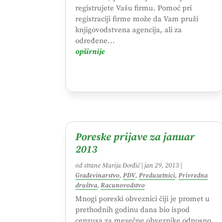
registrujete Vašu firmu. Pomoć pri
registraciji firme može da Vam pruži
knjigovodstvena agencija, ali za
određene...
opširnije
Poreske prijave za januar
2013
od strane
Marija Đorđić
|
jan 29, 2013
|
Građevinarstvo
,
PDV
,
Preduzetnici
,
Privredna
društva
,
Racunovodstvo
Mnogi poreski obveznici čiji je promet u
prethodnih godinu dana bio ispod
cenzusa za mesečne obveznike odnosno