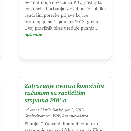
evidentiranje obveznika PDV, postupku
evidencije i brisanja iz evidencije i obliku
i sadržini poreske prijave koji se
primenjuje od 1. januara 2013. godine.
Ovaj pravilnik bliže uređuje pitanja...
opširnije
Zatvaranje avansa konačnim
računom sa različitim
stopama PDV-a
od strane
Marija Đorđić
|
jan 3, 2013
|
Građevinarstvo
,
PDV
,
Racunovodstvo
Pitanje: Poštovani, imam dilemu oko
zatvaranje avansa i fakrura sa različitim