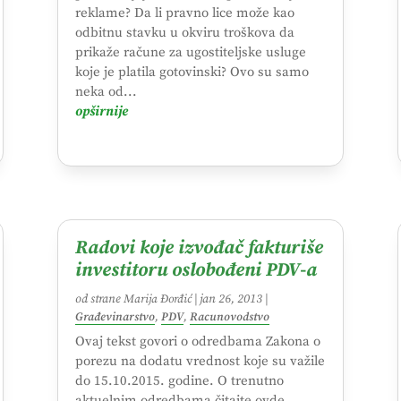
reklame? Da li pravno lice može kao
odbitnu stavku u okviru troškova da
prikaže račune za ugostiteljske usluge
koje je platila gotovinski? Ovo su samo
neka od...
opširnije
Radovi koje izvođač fakturiše
investitoru oslobođeni PDV-a
od strane
Marija Đorđić
|
jan 26, 2013
|
Građevinarstvo
,
PDV
,
Racunovodstvo
Ovaj tekst govori o odredbama Zakona o
porezu na dodatu vrednost koje su važile
do 15.10.2015. godine. O trenutno
aktuelnim odredbama čitajte ovde.