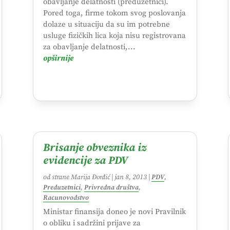
obavljanje delatnosti (preduzetnici).
Pored toga, firme tokom svog poslovanja
dolaze u situaciju da su im potrebne
usluge fizičkih lica koja nisu registrovana
za obavljanje delatnosti,...
opširnije
Brisanje obveznika iz
evidencije za PDV
od strane
Marija Đorđić
|
jan 8, 2013
|
PDV
,
Preduzetnici
,
Privredna društva
,
Racunovodstvo
Ministar finansija doneo je novi Pravilnik
o obliku i sadržini prijave za