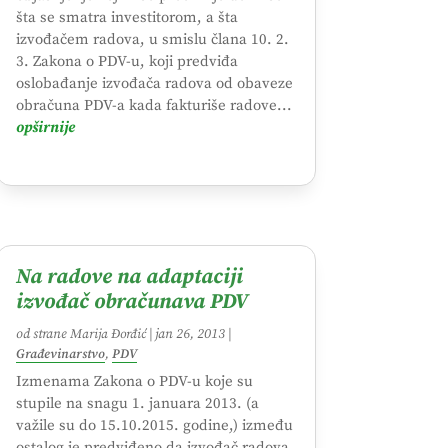
šta se smatra investitorom, a šta
izvođačem radova, u smislu člana 10. 2.
3. Zakona o PDV-u, koji predviđa
oslobađanje izvođača radova od obaveze
obračuna PDV-a kada fakturiše radove...
opširnije
Na radove na adaptaciji
izvođač obračunava PDV
od strane
Marija Đorđić
|
jan 26, 2013
|
Građevinarstvo
,
PDV
Izmenama Zakona o PDV-u koje su
stupile na snagu 1. januara 2013. (a
važile su do 15.10.2015. godine,) između
ostalog je predviđeno da izvođač radova