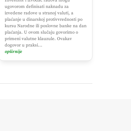
Investitor i izvođač radova mogu
ugovorom definisati naknadu za
izvedene radove u stranoj valuti, a
plaćanje u dinarskoj protivvrednosti po
kursu Narodne ili poslovne banke na dan
plaćanja. U ovom slučaju govorimo o
primeni valutne klauzule. Ovakav
dogovor u praksi...
opširnije