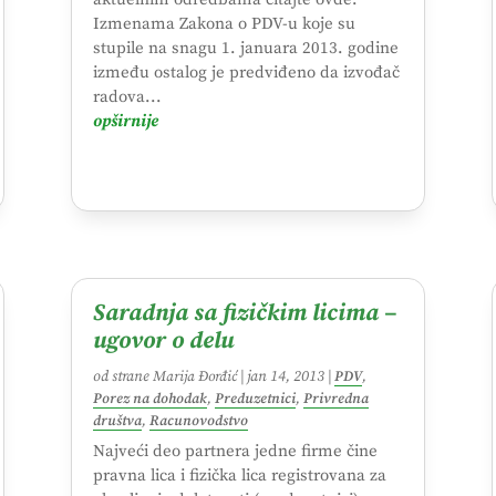
Izmenama Zakona o PDV-u koje su
stupile na snagu 1. januara 2013. godine
između ostalog je predviđeno da izvođač
radova...
opširnije
Saradnja sa fizičkim licima –
ugovor o delu
od strane
Marija Đorđić
|
jan 14, 2013
|
PDV
,
Porez na dohodak
,
Preduzetnici
,
Privredna
društva
,
Racunovodstvo
Najveći deo partnera jedne firme čine
pravna lica i fizička lica registrovana za