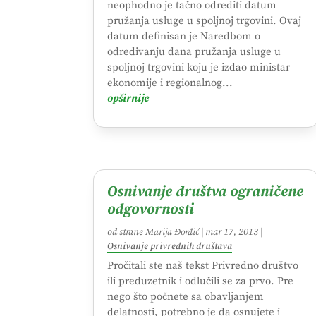
neophodno je tačno odrediti datum
pružanja usluge u spoljnoj trgovini. Ovaj
datum definisan je Naredbom o
određivanju dana pružanja usluge u
spoljnoj trgovini koju je izdao ministar
ekonomije i regionalnog...
opširnije
Osnivanje društva ograničene
odgovornosti
od strane
Marija Đorđić
|
mar 17, 2013
|
Osnivanje privrednih društava
Pročitali ste naš tekst Privredno društvo
ili preduzetnik i odlučili se za prvo. Pre
nego što počnete sa obavljanjem
delatnosti, potrebno je da osnujete i