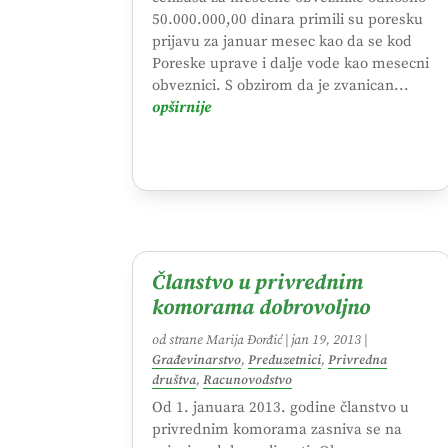
50.000.000,00 dinara primili su poresku
prijavu za januar mesec kao da se kod
Poreske uprave i dalje vode kao mesecni
obveznici. S obzirom da je zvanican...
opširnije
Članstvo u privrednim
komorama dobrovoljno
od strane
Marija Đorđić
|
jan 19, 2013
|
Građevinarstvo
,
Preduzetnici
,
Privredna
društva
,
Racunovodstvo
Od 1. januara 2013. godine članstvo u
privrednim komorama zasniva se na