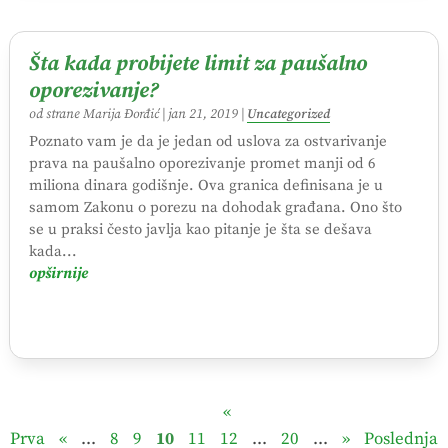
Šta kada probijete limit za paušalno
oporezivanje?
od strane
Marija Đorđić
|
jan 21, 2019
|
Uncategorized
Poznato vam je da je jedan od uslova za ostvarivanje
prava na paušalno oporezivanje promet manji od 6
miliona dinara godišnje. Ova granica definisana je u
samom Zakonu o porezu na dohodak građana. Ono što
se u praksi često javlja kao pitanje je šta se dešava
kada...
opširnije
«
Prva
«
...
8
9
10
11
12
...
20
...
»
Poslednja