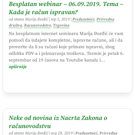
Besplatan webinar – 06.09.2019. Tema –
Kada je račun ispravan?
od strane
Marija Đorđić
|
sep 3, 2019
|
Preduzetnici
,
Privredna
društva
,
Racunovodstvo
,
Trgovina
Na besplatnom internet seminaru Marija Đorđić će vam
pomoći da izdajete kompletne, ispravne račune, ali i da
proverite da li su računi koje primate ispravni, zbog
odbitka PDV-a i priznavanja troškova. Termin je petak 6.
septembar od 19 časova na Youtube kanalu i...
opširnije
Neke od novina iz Nacrta Zakona o
računovodstvu
od strane
Marija Đorđić
|
avg 28, 2019
|
Preduzetnici
,
Privredna