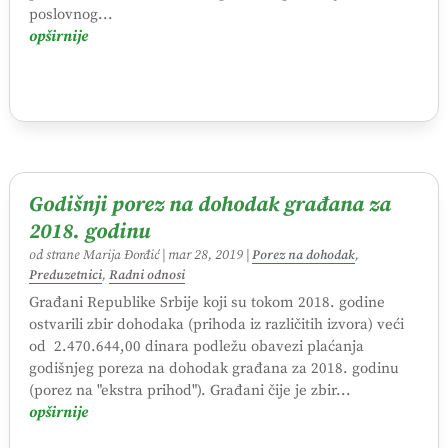
poslovnog...
opširnije
Godišnji porez na dohodak građana za
2018. godinu
od strane
Marija Đorđić
|
mar 28, 2019
|
Porez na dohodak
,
Preduzetnici
,
Radni odnosi
Građani Republike Srbije koji su tokom 2018. godine
ostvarili zbir dohodaka (prihoda iz različitih izvora) veći
od 2.470.644,00 dinara podležu obavezi plaćanja
godišnjeg poreza na dohodak građana za 2018. godinu
(porez na "ekstra prihod"). Građani čije je zbir...
opširnije