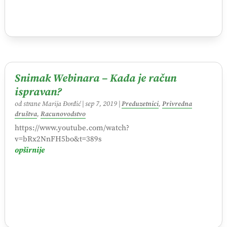
Snimak Webinara – Kada je račun
ispravan?
od strane
Marija Đorđić
|
sep 7, 2019
|
Preduzetnici
,
Privredna
društva
,
Racunovodstvo
https://www.youtube.com/watch?
v=bRx2NnFH5bo&t=389s
opširnije