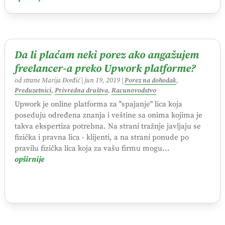
Da li plaćam neki porez ako angažujem
freelancer-a preko Upwork platforme?
od strane
Marija Đorđić
|
jun 19, 2019
|
Porez na dohodak
,
Preduzetnici
,
Privredna društva
,
Racunovodstvo
Upwork je online platforma za "spajanje" lica koja
poseduju određena znanja i veštine sa onima kojima je
takva ekspertiza potrebna. Na strani tražnje javljaju se
fizička i pravna lica - klijenti, a na strani ponude po
pravilu fizička lica koja za vašu firmu mogu...
opširnije