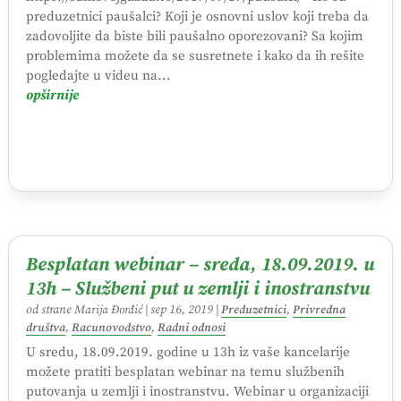
preduzetnici paušalci? Koji je osnovni uslov koji treba da
zadovoljite da biste bili paušalno oporezovani? Sa kojim
problemima možete da se susretnete i kako da ih rešite
pogledajte u videu na...
opširnije
Besplatan webinar – sreda, 18.09.2019. u
13h – Službeni put u zemlji i inostranstvu
od strane
Marija Đorđić
|
sep 16, 2019
|
Preduzetnici
,
Privredna
društva
,
Racunovodstvo
,
Radni odnosi
U sredu, 18.09.2019. godine u 13h iz vaše kancelarije
možete pratiti besplatan webinar na temu službenih
putovanja u zemlji i inostranstvu. Webinar u organizaciji