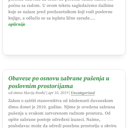
počnu sa radom. U ovom tekstu sagledaćemo dažbine
koje se nalaze pred preduzetnikom koji vodi poslovne
knjige, a odlučio se za isplatu lične zarade....
opširnije
Obaveze po osnovu zabrane pušenja u
poslovnim prostorijama
od strane
Marija Đorđić
|
apr 10, 2019
|
Uncategorized
Zakon o zaštiti stanovništva od izloženosti duvanskom
dimu donet je 2010. godine. Njime je uvedena zabrana
pušenja u svakom zatvorenom radnom prostoru. Od
opšte zabrane postoje određeni izuzeci. Naime,
poslodavac može da odredi posebnu prostoriju u okviru