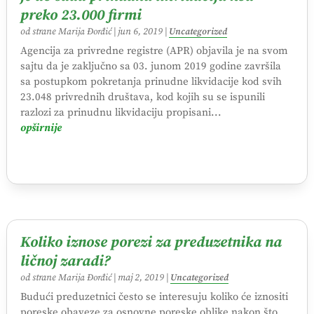
preko 23.000 firmi
od strane
Marija Đorđić
|
jun 6, 2019
|
Uncategorized
Agencija za privredne registre (APR) objavila je na svom
sajtu da je zaključno sa 03. junom 2019 godine završila
sa postupkom pokretanja prinudne likvidacije kod svih
23.048 privrednih društava, kod kojih su se ispunili
razlozi za prinudnu likvidaciju propisani...
opširnije
Koliko iznose porezi za preduzetnika na
ličnoj zaradi?
od strane
Marija Đorđić
|
maj 2, 2019
|
Uncategorized
Budući preduzetnici često se interesuju koliko će iznositi
poreske obaveze za osnovne poreske oblike nakon što