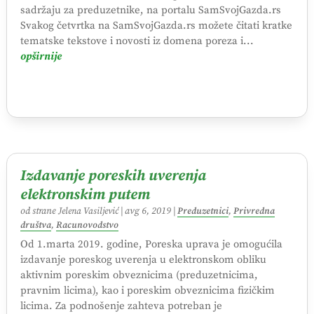
sadržaju za preduzetnike, na portalu SamSvojGazda.rs
Svakog četvrtka na SamSvojGazda.rs možete čitati kratke
tematske tekstove i novosti iz domena poreza i...
opširnije
Izdavanje poreskih uverenja
elektronskim putem
od strane
Jelena Vasiljević
|
avg 6, 2019
|
Preduzetnici
,
Privredna
društva
,
Racunovodstvo
Od 1.marta 2019. godine, Poreska uprava je omogućila
izdavanje poreskog uverenja u elektronskom obliku
aktivnim poreskim obveznicima (preduzetnicima,
pravnim licima), kao i poreskim obveznicima fizičkim
licima. Za podnošenje zahteva potreban je