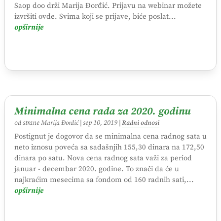
Saop doo drži Marija Đorđić. Prijavu na webinar možete
izvršiti ovde. Svima koji se prijave, biće poslat...
opširnije
Minimalna cena rada za 2020. godinu
od strane
Marija Đorđić
|
sep 10, 2019
|
Radni odnosi
Postignut je dogovor da se minimalna cena radnog sata u
neto iznosu poveća sa sadašnjih 155,30 dinara na 172,50
dinara po satu. Nova cena radnog sata važi za period
januar - decembar 2020. godine. To znači da će u
najkraćim mesecima sa fondom od 160 radnih sati,...
opširnije