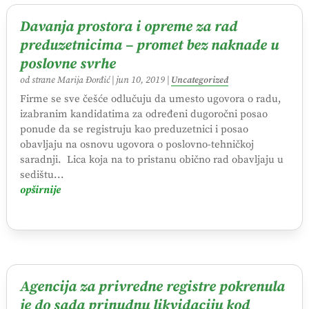
Davanja prostora i opreme za rad
preduzetnicima – promet bez naknade u
poslovne svrhe
od strane
Marija Đorđić
|
jun 10, 2019
|
Uncategorized
Firme se sve češće odlučuju da umesto ugovora o radu,
izabranim kandidatima za određeni dugoročni posao
ponude da se registruju kao preduzetnici i posao
obavljaju na osnovu ugovora o poslovno-tehničkoj
saradnji. Lica koja na to pristanu obično rad obavljaju u
sedištu...
opširnije
Agencija za privredne registre pokrenula
je do sada prinudnu likvidaciju kod