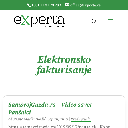
+381 11 31 73 789
office@experta.rs
Elektronsko
fakturisanje
SamSvojGazda.rs – Video savet –
Paušalci
od strane
Marija Đorđić
|
sep 20, 2019
|
Preduzetnici
https://samsvojgazda.rs/2019/09/17/pausalci/ Ko su