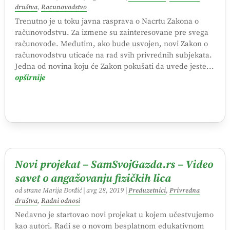
društva
,
Racunovodstvo
Trenutno je u toku javna rasprava o Nacrtu Zakona o
računovodstvu. Za izmene su zainteresovane pre svega
računovođe. Međutim, ako bude usvojen, novi Zakon o
računovodstvu uticaće na rad svih privrednih subjekata.
Jedna od novina koju će Zakon pokušati da uvede jeste...
opširnije
Novi projekat – SamSvojGazda.rs – Video
savet o angažovanju fizičkih lica
od strane
Marija Đorđić
|
avg 28, 2019
|
Preduzetnici
,
Privredna
društva
,
Radni odnosi
Nedavno je startovao novi projekat u kojem učestvujemo
kao autori. Radi se o novom besplatnom edukativnom