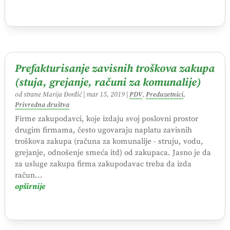
Prefakturisanje zavisnih troškova zakupa
(stuja, grejanje, računi za komunalije)
od strane
Marija Đorđić
|
mar 15, 2019
|
PDV
,
Preduzetnici
,
Privredna društva
Firme zakupodavci, koje izdaju svoj poslovni prostor
drugim firmama, često ugovaraju naplatu zavisnih
troškova zakupa (računa za komunalije - struju, vodu,
grejanje, odnošenje smeća itd) od zakupaca. Jasno je da
za usluge zakupa firma zakupodavac treba da izda
račun...
opširnije