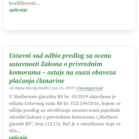
kvalifikovani...
opširnije
Ustavni sud odbio predlog za ocenu
ustavnosti Zakona o privrednim
komorama – ostaje na snazi obaveza
plaćanja članarine
od strane
Marija Đorđić
|
jun 26, 2019
|
Uncategorized
U Službenom glasniku RS br. 45/2019 objavljena je
odluka Ustavnog suda RS br. IUZ-249/2016, kojom se
odbija predlog za utvrđivanje neustavnosti pojedinih
odredbi Zakona o privrednim komorama („Službeni
glasnik RS”, broj 112/15). Reč je o odredbama koje se
tiču...
opširnije