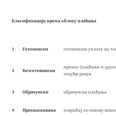
Класификација према облику плаћања
1
Готовински
готовинске уплате на те
пренос (плаћање и други
2
Безготовински
текући рачун
3
Обрачунски
обрачунска плаћања
9
Прекњижавање
повраћај по основу виш