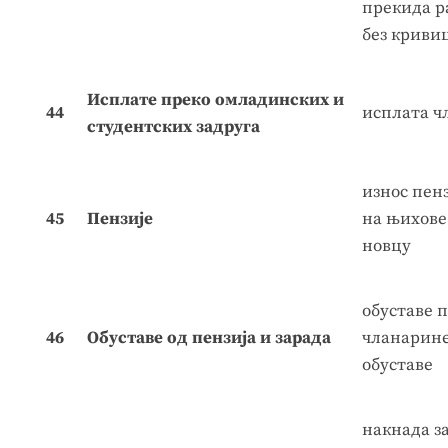
прекида р
без кривиц
Исплате преко омладинских и
44
исплата ч
студентских задруга
износ пен
45
Пензије
на њихове
новцу
обуставе 
46
Обуставе од пензија
и зарада
чланарине
обуставе
накнада за