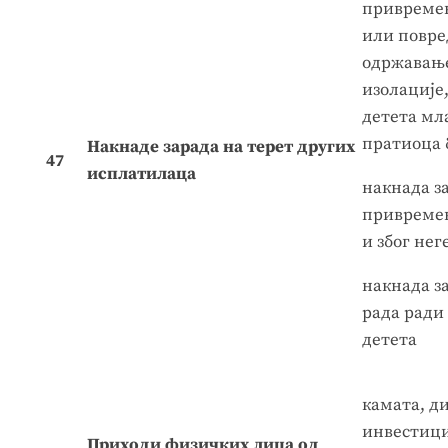
привремене
или повре
одржавање
изолације,
детета мла
пратиоца 
Накнаде зарада на терет других
47
исплатилаца
накнада за
привремен
и због нег
накнада за
рада ради 
дететa
камата, д
инвестици
Приходи
физичких лица
од