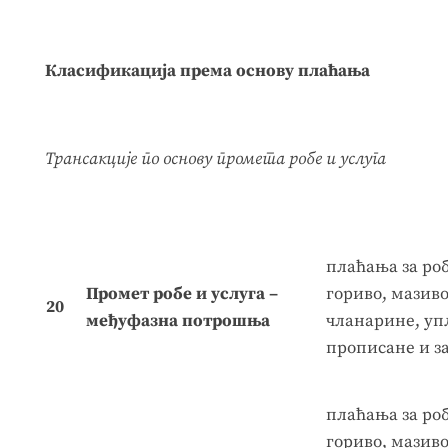
Класифи
кација према основу плаћања
Трансакције по основу промета робе и услуга
плаћања за роб
Промет робе и услуга –
гориво, мазив
20
међуфазна потрошња
чланарине, уп
прописане и за
плаћања за роб
гориво, мазив