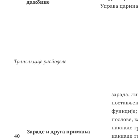
дажбине
Управа царина
Трансакције расподеле
зарада; л
постављен
функције;
послове, 
накнаде т
Зараде и друга примања
40
накнаде т