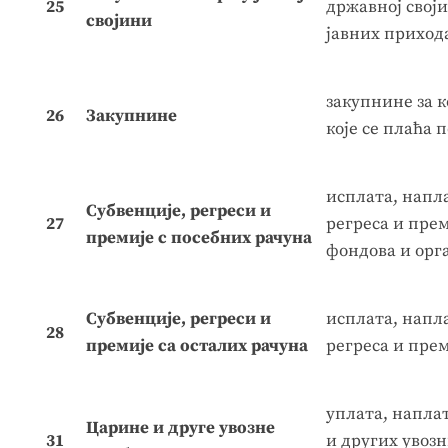
25
државној своји
својини
јавних приход
закупнине за 
26
Закупнине
које се плаћа 
исплата, напла
Субвенције, регреси и
27
регреса и прем
премије с посебних рачуна
фондова и орг
Субвенције, регреси и
исплата, напла
28
премије са осталих рачуна
регреса и прем
уплата, напла
Царине и друге увозне
31
и других увоз