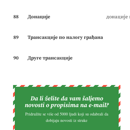
88
Донације
донације 
89
Трансакције по налогу грађана
90
Друге трансакције
Da li želite da vam šaljemo
novosti o propisima na e-mail?
Pridružite se više od 5000 ljudi koji su odabrali da
dobijaju novosti iz struke