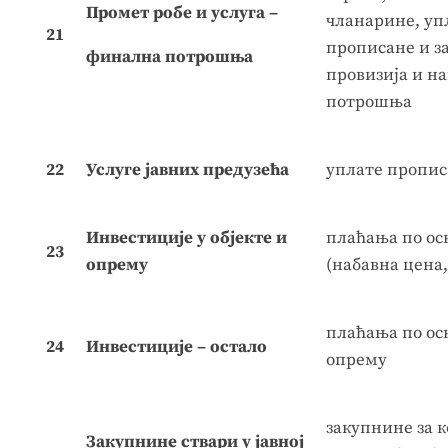
Промет робе и услуга –
чланарине, уп
21
прописане и за
финална потрошња
провизија и на
потрошња
22
Услуге јавних предузећа
уплате пропис
Инвестиције у објекте и
плаћања по ос
23
опрему
(набавна цена,
плаћања по осн
24
Инвестиције – остало
опрему
закупнине за 
Закупнине
ствари у јавној