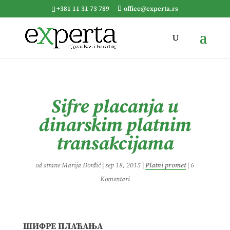
+381 11 31 73 789
office@experta.rs
Sifre placanja u
dinarskim platnim
transakcijama
od strane
Marija Đorđić
|
sep 18, 2015
|
Platni promet
|
6
Komentari
Ш
ИФРЕ ПЛАЋАЊА