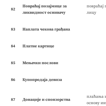
Повраћај позајмице за
повраћај 
82
ликвидност оснивачу
лицу
83
Наплата чекова грађана
84
Платне картице
85
Мењачки послови
86
Купопродаја девиза
плаћања и
87
Донације и спонзорства
основу ин