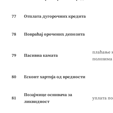
77
Отплата дугорочних кредита
78
Повраћај орочених депозита
плаћање 
79
Пасивна камата
полозима
80
Есконт хартија од вредности
Позајмице оснивача за
81
уплата по
ликвидност