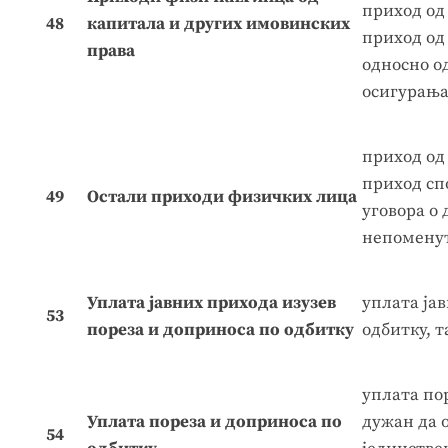
приход од
48
капитала и других имовинских
приход од
права
односно о
осигурањ
приход од 
приход сп
49
Остали приходи физичких лица
уговора о
непоменут
Уплата јавних прихода изузев
уплата јав
53
пореза и доприноса по одбитку
одбитку, т
уплата по
Уплата пореза и доприноса по
дужан да 
54