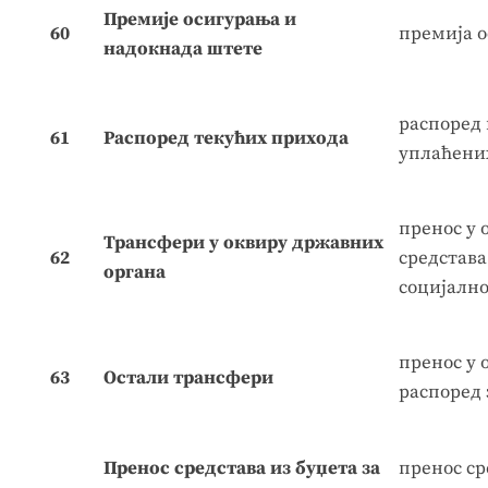
Премије осигурања и
60
премија о
надокнада штете
распоред 
61
Распоред текућих прихода
уплаћени
пренос у 
Трансфери у оквиру државних
62
средстава
органа
социјалн
пренос у 
63
Остали трансфери
распоред 
Пренос средстава из буџета за
пренос ср