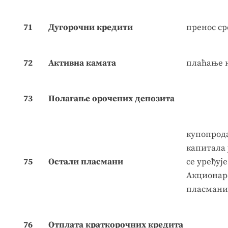
71
Дугорочни кредити
пренос ср
72
Активна камата
плаћање 
73
Полагање орочених депозита
купопрода
капитала 
75
Остали пласмани
се уређуј
Акционарс
пласмани 
76
Отплата краткорочних кредита