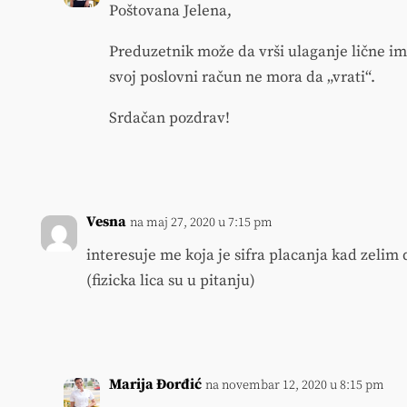
Poštovana Jelena,
Preduzetnik može da vrši ulaganje lične imo
svoj poslovni račun ne mora da „vrati“.
Srdačan pozdrav!
Vesna
na maj 27, 2020 u 7:15 pm
interesuje me koja je sifra placanja kad zeli
(fizicka lica su u pitanju)
Marija Đorđić
na novembar 12, 2020 u 8:15 pm