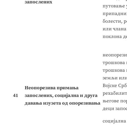
запослених
путовање 
припадник
болести, 
или члана
поклона д
неопорези
трошкова 
трошкова 
земљи или
Војске Срб
Неопорезива примања
рехабилит
41
запослених, социјална и друга
његове по
давања изузета од опорезивања
деци запо
социјална 