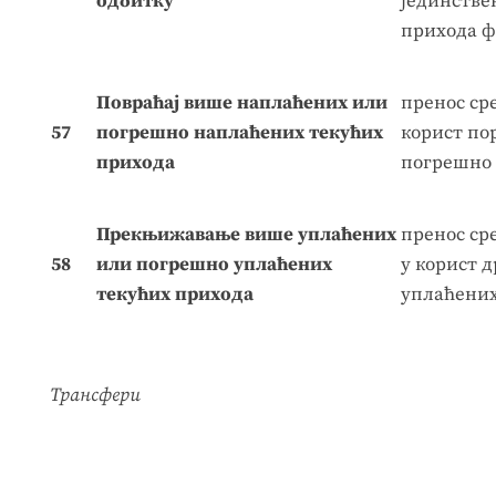
одбитку
јединстве
прихода ф
Повраћај више наплаћених или
пренос ср
57
погрешно наплаћених текућих
корист по
прихода
погрешно 
Прекњижавање више уплаћених
пренос сре
58
или погрешно уплаћених
у корист 
текућих прихода
уплаћених
Трансфери