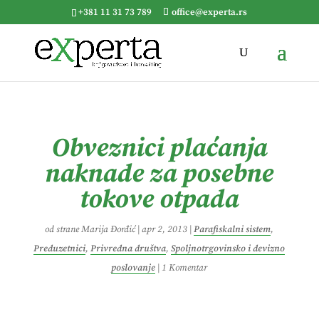
+381 11 31 73 789
office@experta.rs
Obveznici plaćanja
naknade za posebne
tokove otpada
od strane
Marija Đorđić
|
apr 2, 2013
|
Parafiskalni sistem
,
Preduzetnici
,
Privredna društva
,
Spoljnotrgovinsko i devizno
poslovanje
|
1 Komentar