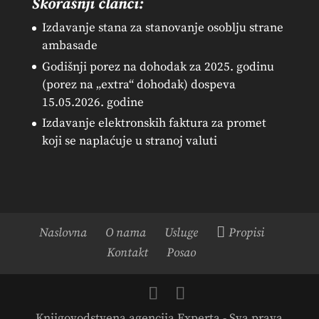
Skorašnji članci:
Izdavanje stana za stanovanje osoblju strane
ambasade
Godišnji porez na dohodak za 2025. godinu
(porez na „extra“ dohodak) dospeva
15.05.2026. godine
Izdavanje elektronskih faktura za promet
koji se naplaćuje u stranoj valuti
Naslovna
O nama
Usluge
Propisi
Kontakt
Posao
Knjigovodstvena agencija Experta - Sva prava